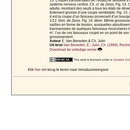
13. Coupes transversales de l’ébauche sexuelle d
système nerveux central. Ch. cl. de Zeiss. Fig. 14.
adulte, montrant des oeufs à tous les états de dével
fortement grossie d’une coupe semblable. Fig. 15, a,
d est la coupe d’un faisceau provenant d’un bourgeo
1/12. Imm. de Zeiss. Fig. 16. Idem. Même grossisse
saillies en forme de bouton, auxquelles aboutissen
transversales de quelques faisceaux musculaires lo
m’, l’un de ces faisceaux coupé en un point de so
grossissement.
Auteur
E. Van Beneden & Ch. Julin
Uit bron
Van Beneden, E.; Julin, Ch. (1889). Recher
Download de volledige versie
This work is licensed under a
Creative Com
Klik
hier
om terug te keren naar miniatuurweergave