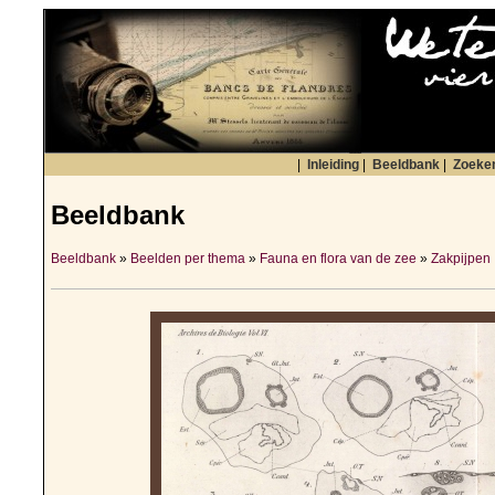
|
Inleiding
|
Beeldbank
|
Zoeke
Beeldbank
Beeldbank
»
Beelden per thema
»
Fauna en flora van de zee
»
Zakpijpen