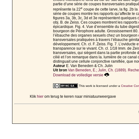
partie d’une série de coupes transversales pratiqué
e
représente la 22
coupe de cette larve, la fig. 2b la
série de coupes montre les rapports qu’affecte le
figures 3a, 3b, 3c, 3d et 3e représentent quelques
obj. B. de Zeiss. Ces coupes montrent les rapports q
épicardique. Fig. 4. Vue d’ensemble du tube digesti
bourgeon de Pérophore adulte. Grossissement 80. 
l’ébauche des organes sexuels chez un bourgeon de
transversales pratiquées à travers l’ébauche gén
développement. Ch. cl. F. Zeiss. Fig. 7. L’oviducte 
transparence sur le vivant. Ch. cl. 1/18 Imm. de Zeis
transversales, qui siègent dans la partie profonde d
cilié et l’on remarque dans la. lumière de ce canal 
distinguait une cellule conjonctive ramifiée, que n
Auteur
E. Van Beneden & Ch. Julin
Uit bron
Van Beneden, E.; Julin, Ch. (1889). Recher
Download de volledige versie
This work is licensed under a
Creative Com
Klik
hier
om terug te keren naar miniatuurweergave