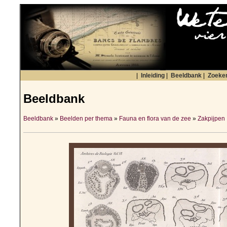
|
Inleiding
|
Beeldbank
|
Zoeke
Beeldbank
Beeldbank
»
Beelden per thema
»
Fauna en flora van de zee
»
Zakpijpen