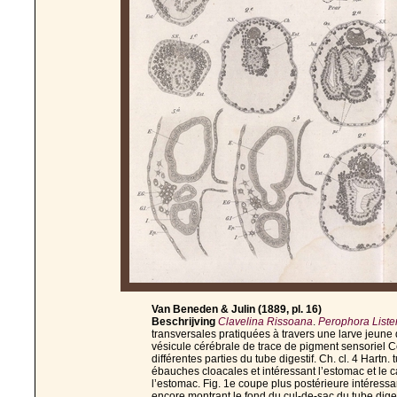
Van Beneden & Julin (1889, pl. 16)
Beschrijving
Clavelina Rissoana
.
Perophora Lister
transversales pratiquées à travers une larve jeune
vésicule cérébrale de trace de pigment sensoriel Ce
différentes parties du tube digestif. Ch. cl. 4 Hartn
ébauches cloacales et intéressant l’estomac et le c
l’estomac. Fig. 1e coupe plus postérieure intéressan
encore montrant le fond du cul-de-sac du tube digest