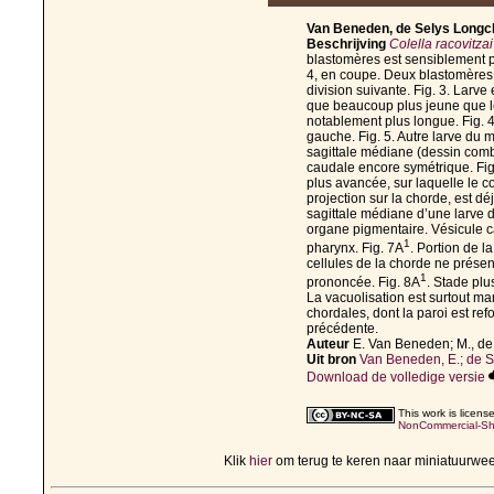
Van Beneden, de Selys Longch
Beschrijving
Colella racovitzai
blastomères est sensiblement pl
4, en coupe. Deux blastomères, 
division suivante. Fig. 3. Larve
que beaucoup plus jeune que le
notablement plus longue. Fig. 
gauche. Fig. 5. Autre larve du 
sagittale médiane (dessin comb
caudale encore symétrique. Fig
plus avancée, sur laquelle le 
projection sur la chorde, est dé
sagittale médiane d’une larve 
organe pigmentaire. Vésicule c
1
pharynx. Fig. 7A
. Portion de l
cellules de la chorde ne prése
1
prononcée. Fig. 8A
. Stade plu
La vacuolisation est surtout ma
chordales, dont la paroi est ref
précédente.
Auteur
E. Van Beneden; M., d
Uit bron
Van Beneden, E.; de S
Download de volledige versie
This work is licen
NonCommercial-Shar
Klik
hier
om terug te keren naar miniatuurwe