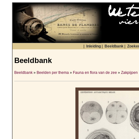
|
Inleiding
|
Beeldbank
|
Zoeke
Beeldbank
Beeldbank
»
Beelden per thema
»
Fauna en flora van de zee
»
Zakpijpen