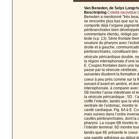
Van Beneden, de Selys Longcha
Beschrijving
Colella racovitzai
(
Beneden a mentionné "très beau p
se rencontre plus bas que sur la fi
comporte déjà l’organe pigmenté 
péribranchiales bien développées. 
commentaire étendu, rédigé par 
texte (v.p. 13). Série frontale bie
soudure du pharynx avec l’ectod
droite et à gauche, communicati
péribranchiales, constituant des
vésicule péricardique double, re
la région intersiphonale d’une la
E. Coupes frontales dans une la
passe par la vésicule cérébrale, 
suivantes illustrent la formation 
coeur à peu près comme sur la fi
suivant d’avant en arrière, et do
intersiphonale, à comparer avec le
5B montre l’anse intestinale et l
la vésicule péricardique ; 5D : l’
coiffe l’intestin, tandis que la v
ventrale de l’estomac, montre le
cavité cardiaque. Fig. 6A à E. Co
mais suivies dans l’ordre inverse
cavités péribranchiales, dont la
pharynx. La coupe 6B montre le 
l’intestin terminal. 6D montre tou
tandis que 6E présente le coeur
une papille adhésive au début de