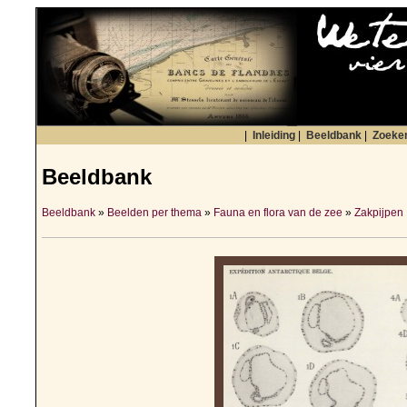
|
Inleiding
|
Beeldbank
|
Zoeke
Beeldbank
Beeldbank
»
Beelden per thema
»
Fauna en flora van de zee
»
Zakpijpen