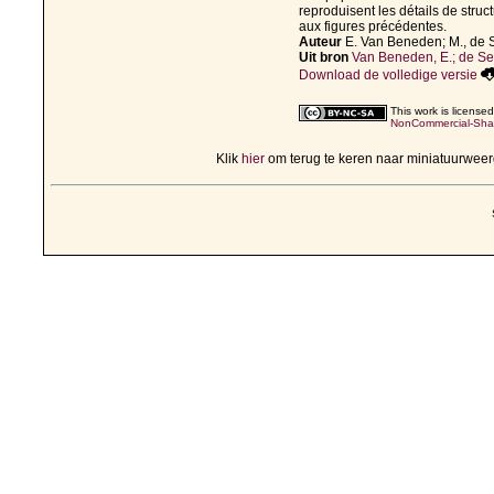
reproduisent les détails de stru
aux figures précédentes.
Auteur
E. Van Beneden; M., de
Uit bron
Van Beneden, E.; de Se
Download de volledige versie
This work is license
NonCommercial-Share
Klik
hier
om terug te keren naar miniatuurwee