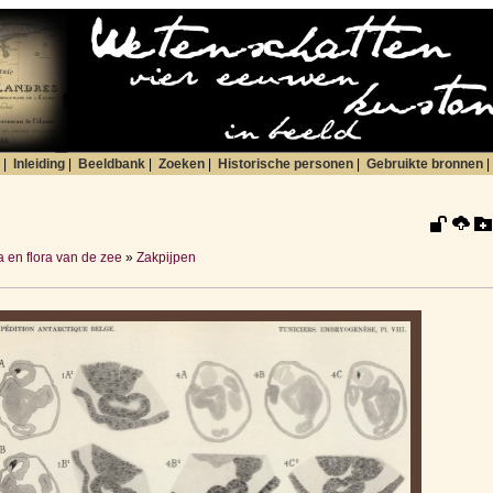
|
Inleiding
|
Beeldbank
|
Zoeken
|
Historische personen
|
Gebruikte bronnen
|
 en flora van de zee
»
Zakpijpen