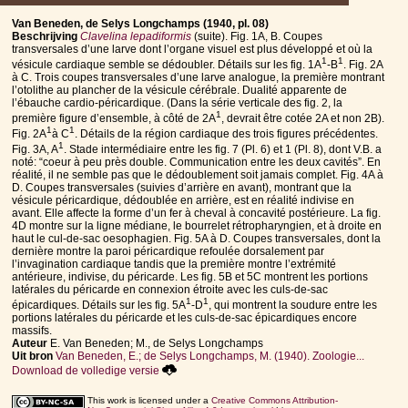
Van Beneden, de Selys Longchamps (1940, pl. 08)
Beschrijving
Clavelina lepadiformis
(suite). Fig. 1A, B. Coupes
transversales d’une larve dont l’organe visuel est plus développé et où la
1
1
vésicule cardiaque semble se dédoubler. Détails sur les fig. 1A
-B
. Fig. 2A
à C. Trois coupes transversales d’une larve analogue, la première montrant
l’otolithe au plancher de la vésicule cérébrale. Dualité apparente de
l’ébauche cardio-péricardique. (Dans la série verticale des fig. 2, la
1
première figure d’ensemble, à côté de 2A
, devrait être cotée 2A et non 2B).
1
1
Fig. 2A
à C
. Détails de la région cardiaque des trois figures précédentes.
1
Fig. 3A, A
. Stade intermédiaire entre les fig. 7 (Pl. 6) et 1 (Pl. 8), dont V.B. a
noté: “coeur à peu près double. Communication entre les deux cavités”. En
réalité, il ne semble pas que le dédoublement soit jamais complet. Fig. 4A à
D. Coupes transversales (suivies d’arrière en avant), montrant que la
vésicule péricardique, dédoublée en arrière, est en réalité indivise en
avant. Elle affecte la forme d’un fer à cheval à concavité postérieure. La fig.
4D montre sur la ligne médiane, le bourrelet rétropharyngien, et à droite en
haut le cul-de-sac oesophagien. Fig. 5A à D. Coupes transversales, dont la
dernière montre la paroi péricardique refoulée dorsalement par
l’invagination cardiaque tandis que la première montre l’extrémité
antérieure, indivise, du péricarde. Les fig. 5B et 5C montrent les portions
latérales du péricarde en connexion étroite avec les culs-de-sac
1
1
épicardiques. Détails sur les fig. 5A
-D
, qui montrent la soudure entre les
portions latérales du péricarde et les culs-de-sac épicardiques encore
massifs.
Auteur
E. Van Beneden; M., de Selys Longchamps
Uit bron
Van Beneden, E.; de Selys Longchamps, M. (1940). Zoologie...
Download de volledige versie
This work is licensed under a
Creative Commons Attribution-