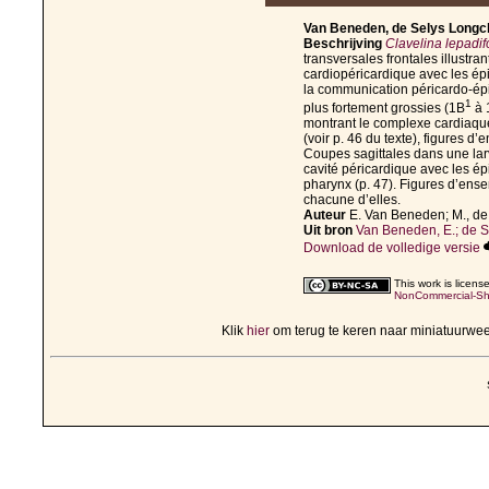
Van Beneden, de Selys Longch
Beschrijving
Clavelina lepadif
transversales frontales illustran
cardiopéricardique avec les ép
la communication péricardo-épic
1
plus fortement grossies (1B
à 
montrant le complexe cardiaque
(voir p. 46 du texte), figures d’
Coupes sagittales dans une larv
cavité péricardique avec les ép
pharynx (p. 47). Figures d’ense
chacune d’elles.
Auteur
E. Van Beneden; M., d
Uit bron
Van Beneden, E.; de S
Download de volledige versie
This work is licen
NonCommercial-Sha
Klik
hier
om terug te keren naar miniatuurwe