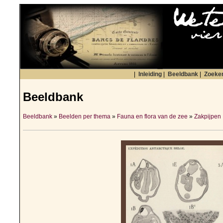
|
Inleiding
|
Beeldbank
|
Zoeke
Beeldbank
Beeldbank
»
Beelden per thema
»
Fauna en flora van de zee
»
Zakpijpen