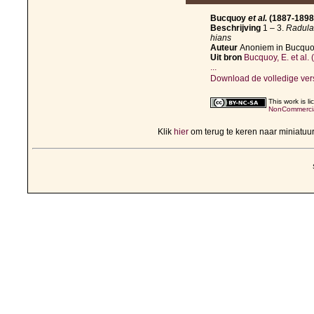
Bucquoy
et al.
(1887-1898, 
Beschrijving
1 – 3.
Radula
hians
Auteur
Anoniem in Bucqu
Uit bron
Bucquoy, E. et al
...
Download de volledige ver
This work is 
NonCommercial
Klik
hier
om terug te keren naar miniatu