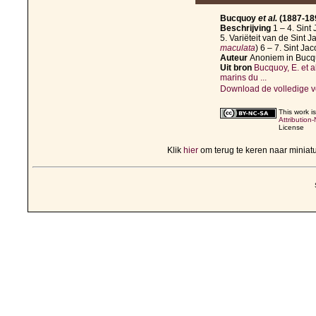
Bucquoy
et al.
(1887-189
Beschrijving
1 – 4. Sint
5. Variëteit van de Sint 
maculata
) 6 – 7. Sint Ja
Auteur
Anoniem in Buc
Uit bron
Bucquoy, E. et 
marins du ...
Download de volledige v
This work i
Attribution
License
Klik
hier
om terug te keren naar minia