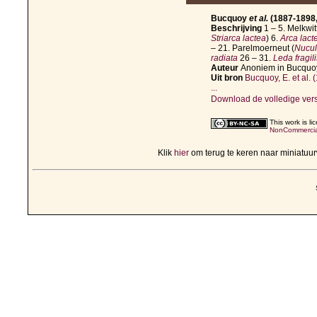
Bucquoy
et al.
(1887-1898, 
Beschrijving
1 – 5. Melkwit
Striarca lactea
) 6.
Arca lact
– 21. Parelmoerneut (
Nucul
radiata
26 – 31.
Leda fragili
Auteur
Anoniem in Bucqu
Uit bron
Bucquoy, E. et al.
...
Download de volledige ver
This work is l
NonCommercial
Klik
hier
om terug te keren naar miniatu