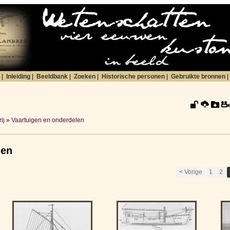
|
Inleiding
|
Beeldbank
|
Zoeken
|
Historische personen
|
Gebruikte bronnen
|
ij
»
Vaartuigen en onderdelen
len
< Vorige
1
2