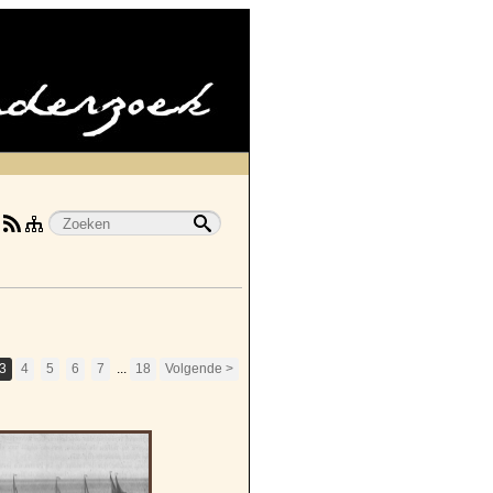
3
4
5
6
7
...
18
Volgende >