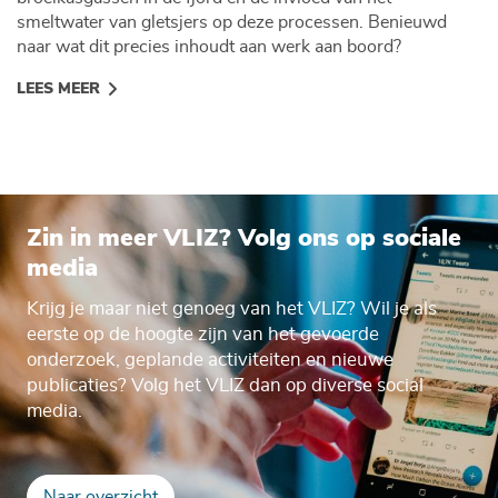
smeltwater van gletsjers op deze processen. Benieuwd
naar wat dit precies inhoudt aan werk aan boord?
LEES MEER
Zin in meer VLIZ? Volg ons op sociale
media
Krijg je maar niet genoeg van het VLIZ? Wil je als
eerste op de hoogte zijn van het gevoerde
onderzoek, geplande activiteiten en nieuwe
publicaties? Volg het VLIZ dan op diverse social
media.
Naar overzicht