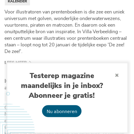
KALENDER
Voor illustratoren van prentenboeken is die zee een uniek
universum met golven, wonderlijke onderwaterwezens,
vuurtorens, piraten en matrozen. En daarom ook een
onuitputtelijke bron van inspiratie. In Villa Verbeelding –
een centrum waar illustraties voor prentenboeken centraal
staan – loopt nog tot 20 januari de tijdelijke expo 'De zee!
De zee!'.
LEES MEER
Testerep magazine
Kustsymposium: Is er nog ruimte voor duinen
maandelijks in je inbox?
aan onze kust?
Abonneer je gratis!
KALENDER
Op 22 september organiseert de Kustwerkgroep van
Nu abonneren
Natuurpunt, samen met de West-Vlaamse Milieufederatie
en WWF België, een kustsymposium op de InnovOcean
Campus in Oostende. De studiedag zal draaien rond het