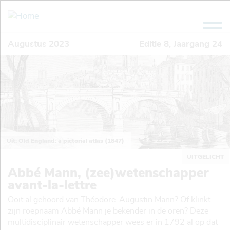
Overslaan
en
naar
de
Augustus 2023
Editie
8
, Jaargang
24
inhoud
gaan
Uit: Old England: a pictorial atlas (1847)
UITGELICHT
Abbé Mann, (zee)wetenschapper
avant-la-lettre
Ooit al gehoord van Théodore-Augustin Mann? Of klinkt
zijn roepnaam Abbé Mann je bekender in de oren? Deze
multidisciplinair wetenschapper wees er in 1792 al op dat