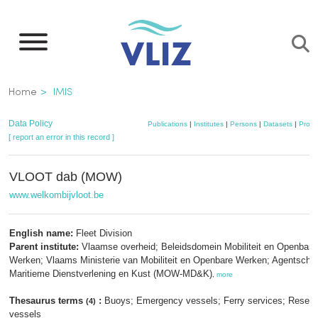
Skip
to
main
content
Breadcrumb
Home
IMIS
Data Policy
Publications
|
Institutes
|
Persons
|
Datasets
|
Proje
[ report an error in this record ]
VLOOT dab (MOW)
www.welkombijvloot.be
English name:
Fleet Division
Parent institute:
Vlaamse overheid; Beleidsdomein Mobiliteit en Openbare
Werken; Vlaams Ministerie van Mobiliteit en Openbare Werken; Agentscha
Maritieme Dienstverlening en Kust (MOW-MD&K)
,
more
Thesaurus terms
:
Buoys; Emergency vessels; Ferry services; Resea
(4)
vessels