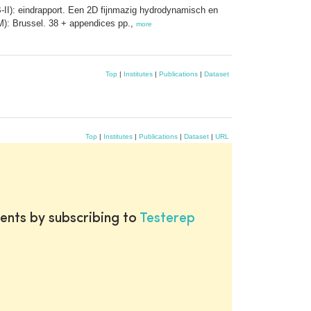
II): eindrapport. Een 2D fijnmazig hydrodynamisch en
): Brussel. 38 + appendices pp.,
more
Top
|
Institutes
|
Publications
|
Dataset
Top
|
Institutes
|
Publications
|
Dataset
|
URL
ents by subscribing to
Testerep