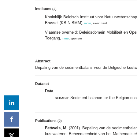
Institutes
(2)
Koninklijk Belgisch Instituut voor Natuurwetensc
Brussel (KBIN-BMM)
,
more
, executant
Vlaamse overheid; Beleidsdomein Mobiliteit en Ope
Toegang
,
more
, sponsor
Abstract
Bepaling van de sedimentbalans voor de Belgische kustwa
Dataset
Data
Sediment balance for the Belgian coa
SEBAB-II
:
Publications
(2)
Fettweis, M.
(2001). Bepaling van de sedimentbalans
kustwateren. Beheerseenheid van het Mathematisc