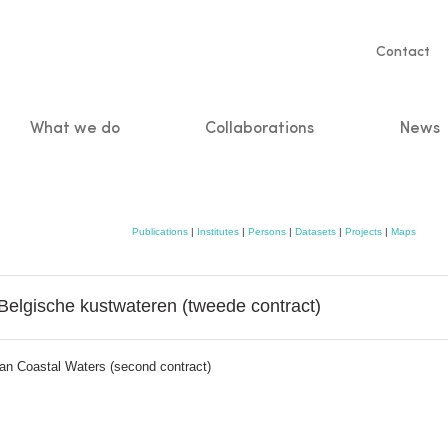
Servic
Contact
naviga
What we do
Collaborations
News
n
Publications
|
Institutes
|
Persons
|
Datasets
|
Projects
|
Maps
Belgische kustwateren (tweede contract)
ian Coastal Waters (second contract)