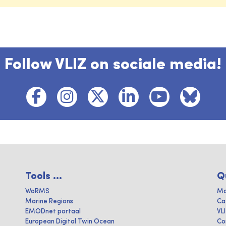
Follow VLIZ on sociale media!
Tools ...
Q
WoRMS
Ma
Marine Regions
Ca
EMODnet portaal
VL
European Digital Twin Ocean
Co