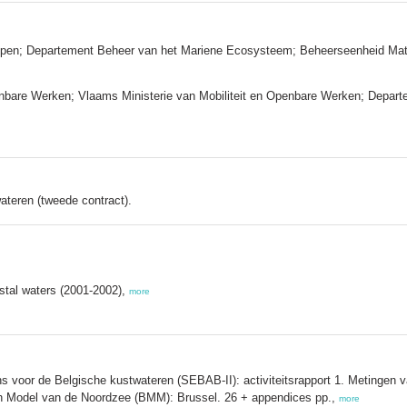
happen; Departement Beheer van het Mariene Ecosysteem; Beheerseenheid Ma
nbare Werken; Vlaams Ministerie van Mobiliteit en Openbare Werken; Departe
teren (tweede contract).
stal waters (2001-2002),
more
 voor de Belgische kustwateren (SEBAB-II): activiteitsrapport 1. Metingen v
h Model van de Noordzee (BMM): Brussel. 26 + appendices pp.,
more