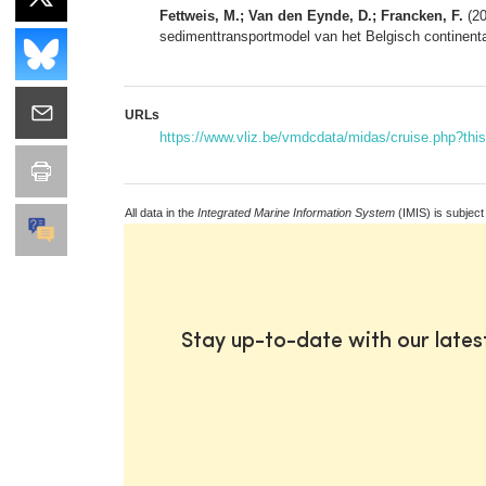
Fettweis, M.; Van den Eynde, D.; Francken, F.
(20
sedimenttransportmodel van het Belgisch continen
URLs
https://www.vliz.be/vmdcdata/midas/cruise.php?th
All data in the
Integrated Marine Information System
(IMIS) is subject
Stay up-to-date with our late