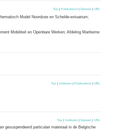
Top
|
Publications
|
Dataset
|
URL
thematisch Model Noordzee en Schelde-estuarium;
ment Mobiliteit en Openbare Werken; Afdeling Maritieme
Top
|
Institutes
|
Publications
|
URL
Top
|
Institutes
|
Dataset
|
URL
an gesuspendeerd particulair materiaal in de Belgische