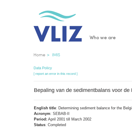
Skip
to
main
content
Main
Who we are
navigatio
Breadcrumb
Home
IMIS
Data Policy
[ report an error in this record ]
Bepaling van de sedimentbalans voor de 
English title
: Determining sediment balance for the Belg
Acronym
: SEBAB-II
Period:
April 2001 till March 2002
Status
: Completed