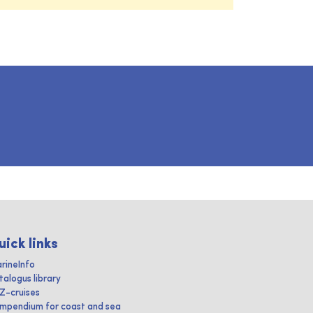
uick links
rineInfo
talogus library
IZ-cruises
mpendium for coast and sea