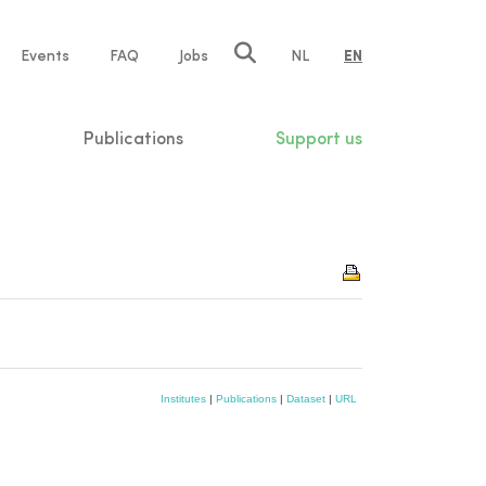
e
Events
FAQ
Jobs
NL
EN
tion
Publications
Support us
Institutes
|
Publications
|
Dataset
|
URL