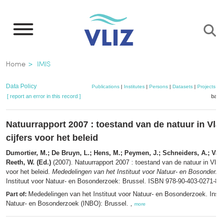
Skip
to
main
content
Breadcrumb
Home
IMIS
Data Policy
Publications
|
Institutes
|
Persons
|
Datasets
|
Projects
|
[ report an error in this record ]
bask
Natuurrapport 2007 : toestand van de natuur in Vla
cijfers voor het beleid
Dumortier, M.; De Bruyn, L.; Hens, M.; Peymen, J.; Schneiders, A.; Van
Reeth, W. (Ed.)
(2007). Natuurrapport 2007 : toestand van de natuur in Vlaa
voor het beleid.
Mededelingen van het Instituut voor Natuur- en Bosonderz
Instituut voor Natuur- en Bosonderzoek: Brussel. ISBN 978-90-403-0271-8.
Mededelingen van het Instituut voor Natuur- en Bosonderzoek. Insti
Part of:
Natuur- en Bosonderzoek (INBO): Brussel. ,
more