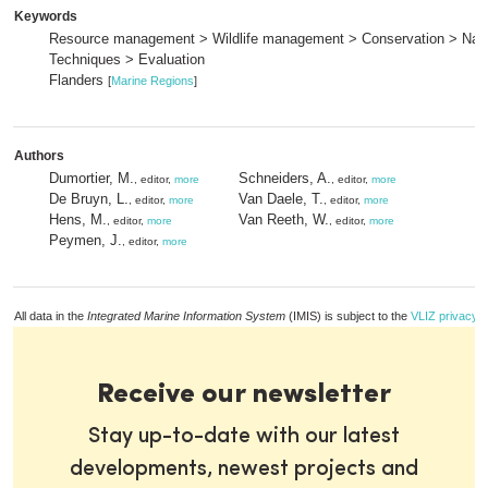
Keywords
Resource management > Wildlife management > Conservation > Natu
Techniques > Evaluation
Flanders
[
Marine Regions
]
Authors
Dumortier, M.
Schneiders, A.
, editor,
more
, editor,
more
De Bruyn, L.
Van Daele, T.
, editor,
more
, editor,
more
Hens, M.
Van Reeth, W.
, editor,
more
, editor,
more
Peymen, J.
, editor,
more
All data in the
Integrated Marine Information System
(IMIS) is subject to the
VLIZ privacy p
Receive our newsletter
Stay up-to-date with our latest
developments, newest projects and