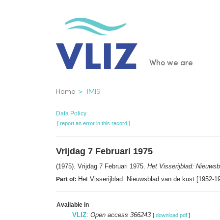
Skip
to
main
content
Main
Who we are
navigatio
Breadcrumb
Home
IMIS
Data Policy
[ report an error in this record ]
Vrijdag 7 Februari 1975
(1975). Vrijdag 7 Februari 1975.
Het Visserijblad: Nieuws
Het Visserijblad: Nieuwsblad van de kust [1952-1
Part of:
Available in
VLIZ
:
Open access 366243
[
download pdf
]