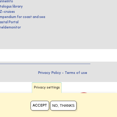
rineInfo
talogus library
IZ-cruises
mpendium for coast and sea
astal Portal
heldemonitor
Privacy Policy
-
Terms of use
Privacy settings
NO, THANKS
ACCEPT