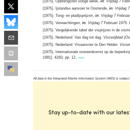
(1975). Opbrengsten vorige week,
in
:
Vrijdag 7 Febr
(1975). Ijslandse aanvoer te Oostende,
in
:
Vrijdag 
(1975). Tong- en pladijsprijzen,
in
:
Vrijdag 7 Februar
(1975). Verwachtingen,
in
:
Vrijdag 7 Februari 1975.
(1975). Vergelijkende tabel der visprijzen in de vism
(1975). Nederland: Van dag tot dag.
Visserijblad (O
(1975). Nederland: Visaanvoer te Den Helder.
Visser
(1975). Internationale overeenkomst op de beperking
1981],
42(6): pp. 12,
more
All data in the
Integrated Marine Information System
(IMIS) is subject
Stay up-to-date with our late