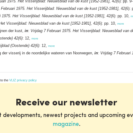
uari 1975. Het Visserijblad: Nieuwsblad van de kust [1952-1981],
42(6): pp. 9
7 Februari 1975. Het Visserijblad: Nieuwsblad van de kust [1952-1981],
42(6): 
i 1975. Het Visserijblad: Nieuwsblad van de kust [1952-1981],
42(6): pp. 10,
m
 Het Visserijblad: Nieuwsblad van de kust [1952-1981],
42(6): pp. 10,
more
ijnen der kust,
in
:
Vrijdag 7 Februari 1975. Het Visserijblad: Nieuwsblad van d
ostende) 42(6)
: 12,
more
ijblad (Oostende) 42(6)
: 12,
more
 der visserij in de noordelijke wateren van Noorwegen,
in
:
Vrijdag 7 Februari
 to the
VLIZ privacy policy
Receive our newsletter
st developments, newest projects and upcoming ev
magazine
.