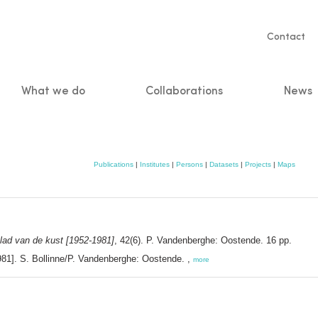
Servic
Contact
naviga
What we do
Collaborations
News
n
Publications
|
Institutes
|
Persons
|
Datasets
|
Projects
|
Maps
blad van de kust [1952-1981]
, 42(6). P. Vandenberghe: Oostende. 16 pp.
981]. S. Bollinne/P. Vandenberghe: Oostende. ,
more