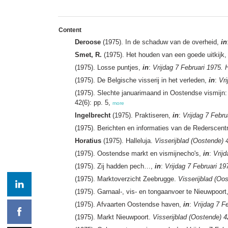
Content
Deroose
(1975). In de schaduw van de overheid,
in
Smet, R.
(1975). Het houden van een goede uitkijk
(1975). Losse puntjes,
in
:
Vrijdag 7 Februari 1975. 
(1975). De Belgische visserij in het verleden,
in
:
Vri
(1975). Slechte januarimaand in Oostendse vismijn
42(6): pp. 5,
more
Ingelbrecht
(1975). Praktiseren,
in
:
Vrijdag 7 Febru
(1975). Berichten en informaties van de Rederscent
Horatius
(1975). Halleluja.
Visserijblad (Oostende) 
(1975). Oostendse markt en vismijnecho's,
in
:
Vrij
(1975). Zij hadden pech…,
in
:
Vrijdag 7 Februari 19
(1975). Marktoverzicht Zeebrugge.
Visserijblad (Oo
(1975). Garnaal-, vis- en tongaanvoer te Nieuwpoo
(1975). Afvaarten Oostendse haven,
in
:
Vrijdag 7 F
(1975). Markt Nieuwpoort.
Visserijblad (Oostende) 4