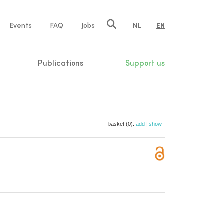
e
Events
FAQ
Jobs
NL
EN
tion
Publications
Support us
basket (0):
add
|
show