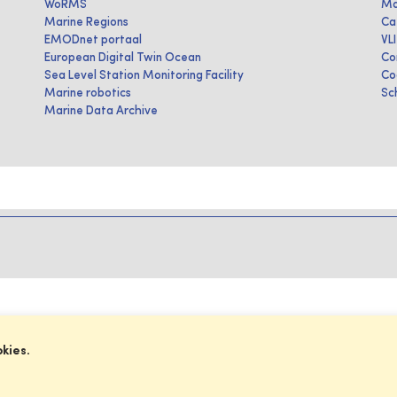
WoRMS
Ma
Marine Regions
Ca
EMODnet portaal
VL
European Digital Twin Ocean
Co
Sea Level Station Monitoring Facility
Co
Marine robotics
Sc
Marine Data Archive
okies.