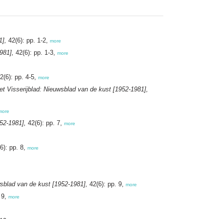
1],
42(6): pp. 1-2,
more
981],
42(6): pp. 1-3,
more
2(6): pp. 4-5,
more
et Visserijblad: Nieuwsblad van de kust [1952-1981],
more
952-1981],
42(6): pp. 7,
more
6): pp. 8,
more
wsblad van de kust [1952-1981],
42(6): pp. 9,
more
 9,
more