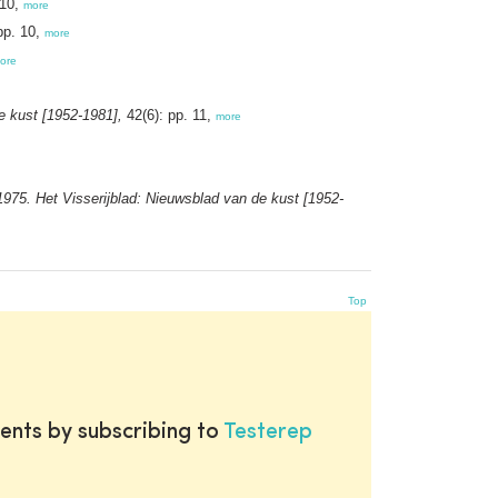
-10,
more
pp. 10,
more
ore
e kust [1952-1981],
42(6): pp. 11,
more
 1975. Het Visserijblad: Nieuwsblad van de kust [1952-
Top
ents by subscribing to
Testerep