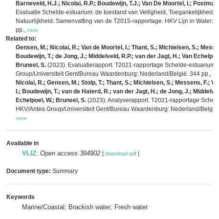
Barneveld, H.J.; Nicolai, R.P.; Boudewijn, T.J.; Van De Moortel, I.; Postma, 
Evaluatie Schelde-estuarium: de toestand van Veiligheid, Toegankelijkheid 
Natuurlijkheid. Samenvatting van de T2015-rapportage. HKV Lijn in Water: Le
pp.,
more
Related to:
Gensen, M.; Nicolai, R.; Van de Moortel, I.; Thant, S.; Michielsen, S.; Messe
Boudewijn, T.; de Jong, J.; Middelveld, R.P.; van der Jagt, H.; Van Echelpoel
Bruneel, S.
(2023). Evaluatierapport. T2021-rapportage Schelde-estuarium.
Group/Universiteit Gent/Bureau Waardenburg: Nederland/België. 344 pp.,
mo
Nicolai, R.; Gensen, M.; Stolp, T.; Thant, S.; Michielsen, S.; Messens, F.; V
I.; Boudewijn, T.; van de Haterd, R.; van der Jagt, H.; de Jong, J.; Middelvel
Echelpoel, W.; Bruneel, S.
(2023). Analyserapport. T2021-rapportage Scheld
HKV/Antea Group/Universiteit Gent/Bureau Waardenburg: Nederland/België.
more
Available in
VLIZ
:
Open access 394902
[
download pdf
]
Document type:
Summary
Keywords
Marine/Coastal; Brackish water; Fresh water