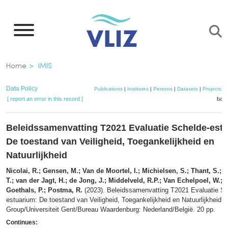
Skip
to
main
content
Breadcrumb
Home
IMIS
Data Policy
Publications
|
Institutes
|
Persons
|
Datasets
|
Projects
|
[ report an error in this record ]
bask
Beleidssamenvatting T2021 Evaluatie Schelde-est
De toestand van Veiligheid, Toegankelijkheid en
Natuurlijkheid
Nicolai, R.; Gensen, M.; Van de Moortel, I.; Michielsen, S.; Thant, S.;
T.; van der Jagt, H.; de Jong, J.; Middelveld, R.P.; Van Echelpoel, W.; 
Goethals, P.; Postma, R.
(2023). Beleidssamenvatting T2021 Evaluatie Sc
estuarium: De toestand van Veiligheid, Toegankelijkheid en Natuurlijkheid
Group/Universiteit Gent/Bureau Waardenburg: Nederland/België. 20 pp.
Continues: