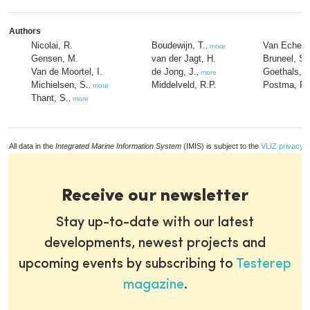
Authors
Nicolai, R.
Boudewijn, T.
Van Echelp
,
more
Gensen, M.
van der Jagt, H.
Bruneel, S.
Van de Moortel, I.
de Jong, J.
Goethals, P
,
more
Michielsen, S.
Middelveld, R.P.
Postma, R.
,
more
Thant, S.
,
more
All data in the
Integrated Marine Information System
(IMIS) is subject to the
VLIZ privacy p
Receive our newsletter
Stay up-to-date with our latest
developments, newest projects and
upcoming events by subscribing to
Testerep
magazine
.