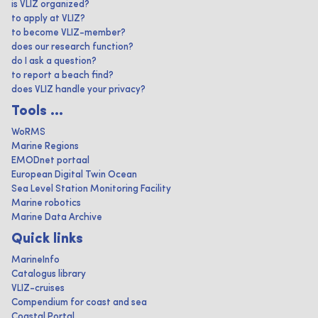
is VLIZ organized?
to apply at VLIZ?
to become VLIZ-member?
does our research function?
do I ask a question?
to report a beach find?
does VLIZ handle your privacy?
Tools ...
WoRMS
Marine Regions
EMODnet portaal
European Digital Twin Ocean
Sea Level Station Monitoring Facility
Marine robotics
Marine Data Archive
Quick links
MarineInfo
Catalogus library
VLIZ-cruises
Compendium for coast and sea
Coastal Portal