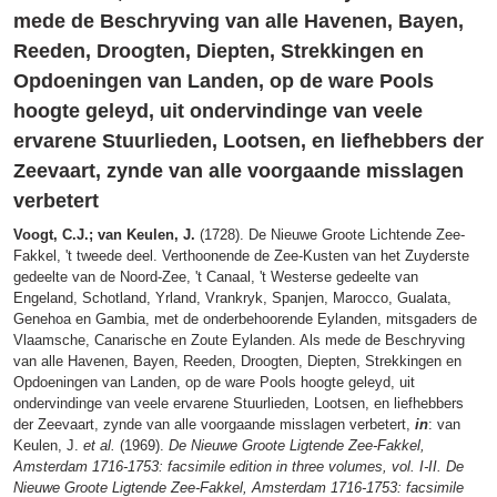
mede de Beschryving van alle Havenen, Bayen,
Reeden, Droogten, Diepten, Strekkingen en
Opdoeningen van Landen, op de ware Pools
hoogte geleyd, uit ondervindinge van veele
ervarene Stuurlieden, Lootsen, en liefhebbers der
Zeevaart, zynde van alle voorgaande misslagen
verbetert
Voogt, C.J.; van Keulen, J.
(1728). De Nieuwe Groote Lichtende Zee-
Fakkel, 't tweede deel. Verthoonende de Zee-Kusten van het Zuyderste
gedeelte van de Noord-Zee, 't Canaal, 't Westerse gedeelte van
Engeland, Schotland, Yrland, Vrankryk, Spanjen, Marocco, Gualata,
Genehoa en Gambia, met de onderbehoorende Eylanden, mitsgaders de
Vlaamsche, Canarische en Zoute Eylanden. Als mede de Beschryving
van alle Havenen, Bayen, Reeden, Droogten, Diepten, Strekkingen en
Opdoeningen van Landen, op de ware Pools hoogte geleyd, uit
ondervindinge van veele ervarene Stuurlieden, Lootsen, en liefhebbers
der Zeevaart, zynde van alle voorgaande misslagen verbetert,
in
: van
Keulen, J.
et al.
(1969).
De Nieuwe Groote Ligtende Zee-Fakkel,
Amsterdam 1716-1753: facsimile edition in three volumes, vol. I-II. De
Nieuwe Groote Ligtende Zee-Fakkel, Amsterdam 1716-1753: facsimile