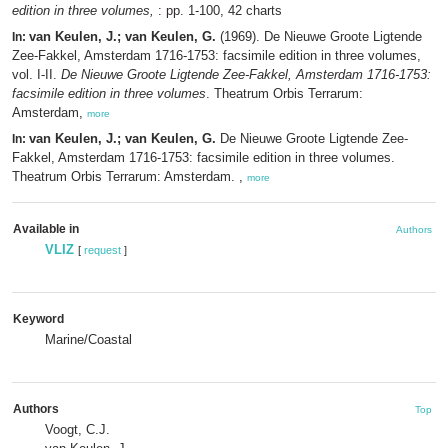
edition in three volumes,
: pp. 1-100, 42 charts
van Keulen, J.; van Keulen, G.
(1969). De Nieuwe Groote Ligtende
In:
Zee-Fakkel, Amsterdam 1716-1753: facsimile edition in three volumes,
vol. I-II.
De Nieuwe Groote Ligtende Zee-Fakkel, Amsterdam 1716-1753:
facsimile edition in three volumes
. Theatrum Orbis Terrarum:
Amsterdam,
more
van Keulen, J.; van Keulen, G.
De Nieuwe Groote Ligtende Zee-
In:
Fakkel, Amsterdam 1716-1753: facsimile edition in three volumes.
Theatrum Orbis Terrarum: Amsterdam. ,
more
Available in
Authors
VLIZ
[
request
]
Keyword
Marine/Coastal
Authors
Top
Voogt, C.J.