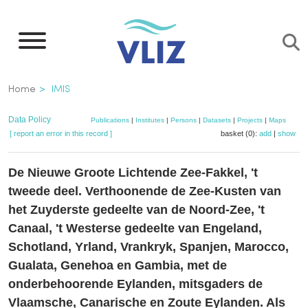
Skip
to
main
content
Breadcrumb
Home
IMIS
Data Policy
Publications
|
Institutes
|
Persons
|
Datasets
|
Projects
|
Maps
[ report an error in this record ]
basket (0):
add
|
show
De Nieuwe Groote Lichtende Zee-Fakkel, 't
tweede deel. Verthoonende de Zee-Kusten van
het Zuyderste gedeelte van de Noord-Zee, 't
Canaal, 't Westerse gedeelte van Engeland,
Schotland, Yrland, Vrankryk, Spanjen, Marocco,
Gualata, Genehoa en Gambia, met de
onderbehoorende Eylanden, mitsgaders de
Vlaamsche, Canarische en Zoute Eylanden. Als