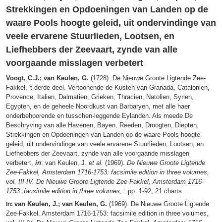
Strekkingen en Opdoeningen van Landen op de
waare Pools hoogte geleid, uit ondervindinge van
veele ervarene Stuurlieden, Lootsen, en
Liefhebbers der Zeevaart, zynde van alle
voorgaande misslagen verbetert
Voogt, C.J.; van Keulen, G.
(1728). De Nieuwe Groote Ligtende Zee-
Fakkel, 't derde deel. Vertoonende de Kusten van Granada, Catalonien,
Provence, Italien, Dalmatien, Grieken, Thracien, Natolien, Syrien,
Egypten, en de geheele Noordkust van Barbaryen, met alle haer
onderbehoorende en tusschen-leggende Eylanden. Als meede De
Beschryving van alle Havenen, Bayen, Reeden, Droogten, Diepten,
Strekkingen en Opdoeningen van Landen op de waare Pools hoogte
geleid, uit ondervindinge van veele ervarene Stuurlieden, Lootsen, en
Liefhebbers der Zeevaart, zynde van alle voorgaande misslagen
verbetert,
in
: van Keulen, J.
et al.
(1969).
De Nieuwe Groote Ligtende
Zee-Fakkel, Amsterdam 1716-1753: facsimile edition in three volumes,
vol. III-IV. De Nieuwe Groote Ligtende Zee-Fakkel, Amsterdam 1716-
1753: facsimile edition in three volumes,
: pp. 1-92, 21 charts
van Keulen, J.; van Keulen, G.
(1969). De Nieuwe Groote Ligtende
In:
Zee-Fakkel, Amsterdam 1716-1753: facsimile edition in three volumes,