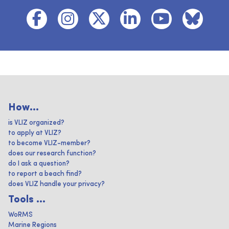
How...
is VLIZ organized?
to apply at VLIZ?
to become VLIZ-member?
does our research function?
do I ask a question?
to report a beach find?
does VLIZ handle your privacy?
Tools ...
WoRMS
Marine Regions