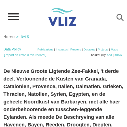
Skip
to
main
content
Breadcrumb
Home
IMIS
Data Policy
Publications
|
Institutes
|
Persons
|
Datasets
|
Projects
|
Maps
[ report an error in this record ]
basket (0):
add
|
show
De Nieuwe Groote Ligtende Zee-Fakkel, 't derde
deel. Vertoonende de Kusten van Granada,
Catalonien, Provence, Italien, Dalmatien, Grieken,
Thracien, Natolien, Syrien, Egypten, en de
geheele Noordkust van Barbaryen, met alle haer
onderbehoorende en tusschen-leggende
Eylanden. Als meede De Beschryving van alle
Havenen, Bayen, Reeden, Droogten, Diepten,