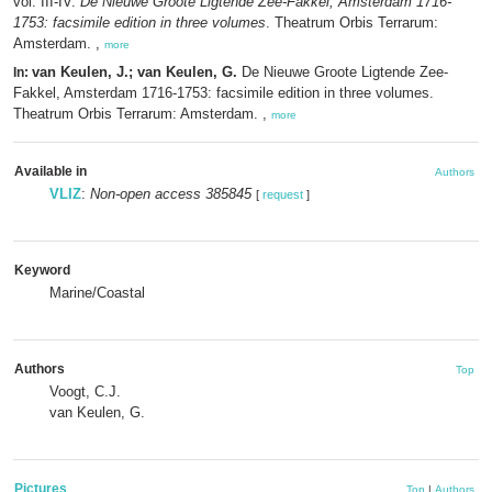
vol. III-IV.
De Nieuwe Groote Ligtende Zee-Fakkel, Amsterdam 1716-
1753: facsimile edition in three volumes
. Theatrum Orbis Terrarum:
Amsterdam. ,
more
van Keulen, J.; van Keulen, G.
De Nieuwe Groote Ligtende Zee-
In:
Fakkel, Amsterdam 1716-1753: facsimile edition in three volumes.
Theatrum Orbis Terrarum: Amsterdam. ,
more
Available in
Authors
VLIZ
:
Non-open access 385845
[
request
]
Keyword
Marine/Coastal
Authors
Top
Voogt, C.J.
van Keulen, G.
Pictures
Top
|
Authors