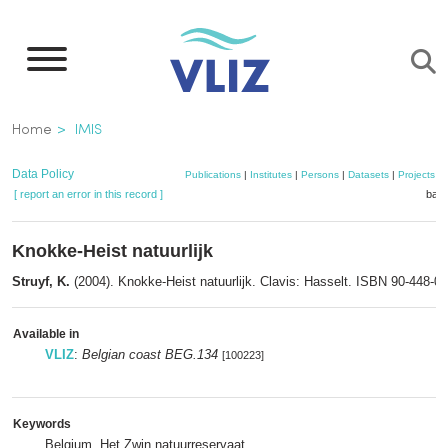
Skip
to
main
content
Breadcrumb
Home
IMIS
Data Policy
Publications
|
Institutes
|
Persons
|
Datasets
|
Projects
|
[ report an error in this record ]
bask
Knokke-Heist natuurlijk
Struyf, K.
(2004). Knokke-Heist natuurlijk. Clavis: Hasselt. ISBN 90-448-02
Available in
VLIZ
:
Belgian coast BEG.134
[100223]
Keywords
Belgium, Het Zwin natuurreservaat