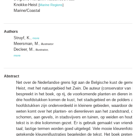
Knokke-Heist
[
Marine Regions
]
Marine/Coastal
Authors
Struyf, K.
,
more
Meersman, M.
, illustrator
Decleer, M.
, illustrator,
more
Abstract
Net over de Nederlandse grens ligt aan de Belgische kust de geme
Heist, met het natuurgebied het Zwin. De auteur (conservator van he
bespreekt in het boek, op rij, de voorkomende planten en dieren in 
drie hoofdstukken komen de kust, het stadsgebied en de polders aa
hoofdstukken zijn onderverdeeld in kleinere gebieden, waardoor de le
weten komt over het planten- en dierenleven aan het zandstrand, op
schorren, aan gevels, in stadsvijvers en tuinen, op weiden en houtw
tekst is in drie kolommen gezet. Er is gebruik gemaakt van vriendel
taal; lastige termen worden goed uitgelegd. Vele mooie kleurenfoto's
getekende kleurenillustraties begeleiden de tekst. Het boek pretende