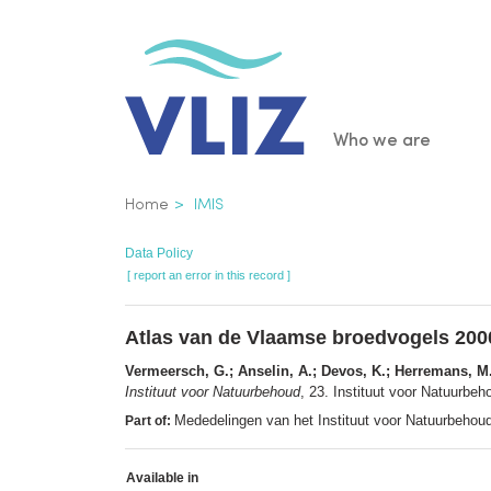
Skip
to
main
content
Main
Who we are
navigatio
Breadcrumb
Home
IMIS
Data Policy
[ report an error in this record ]
Atlas van de Vlaamse broedvogels 200
Vermeersch, G.; Anselin, A.; Devos, K.; Herremans, M.;
Instituut voor Natuurbehoud
, 23. Instituut voor Natuurb
Mededelingen van het Instituut voor Natuurbehoud
Part of:
Available in