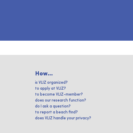
How...
is VLIZ organized?
to apply at VLIZ?
to become VLIZ-member?
does our research function?
do I ask a question?
to report a beach find?
does VLIZ handle your privacy?