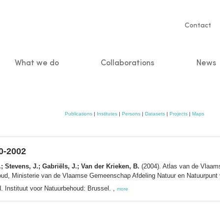
Servic
Contact
naviga
What we do
Collaborations
News
n
Publications
|
Institutes
|
Persons
|
Datasets
|
Projects
|
Maps
0-2002
 Stevens, J.; Gabriëls, J.; Van der Krieken, B.
(2004). Atlas van de Vlaam
ehoud, Ministerie van de Vlaamse Gemeenschap Afdeling Natuur en Natuurpunt
. Instituut voor Natuurbehoud: Brussel. ,
more