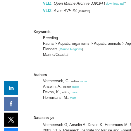
VLIZ
:
Open Marine Archive 339194
[
download pdf
]
VLIZ
:
Aves AVE.64
[100086]
Keywords
Breeding
Fauna > Aquatic organisms > Aquatic animals > Aqu
Flanders
[
Marine Regions
]
Marine/Coastal
Authors
Vermeersch, G.
, editor,
more
Anselin, A.
, editor,
more
Devos, K.
, editor,
more
Herremans, M.
,
more
Datasets
(2)
Vermeersch G, Anselin A, Devos K, Herremans M, St
2002. v1.6. Research Institute for Nature and Fore