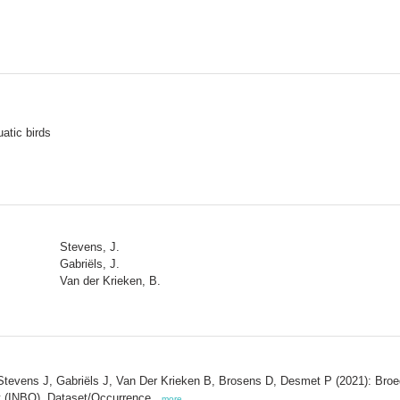
atic birds
Stevens, J.
Gabriëls, J.
Van der Krieken, B.
evens J, Gabriëls J, Van Der Krieken B, Brosens D, Desmet P (2021): Broedvo
st (INBO). Dataset/Occurrence.,
more