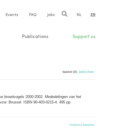
e
Events
FAQ
Jobs
NL
EN
tion
Publications
Support us
basket (0):
add
|
show
se broedvogels 2000-2002.
Mededelingen van het
 vzw: Brussel. ISBN 90-403-0215-4. 495 pp.
Authors
|
Datasets