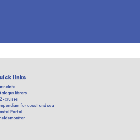
uick links
rineInfo
talogus library
IZ-cruises
mpendium for coast and sea
astal Portal
heldemonitor