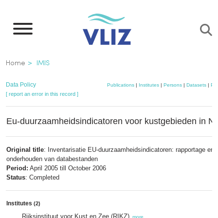
Skip
to
main
content
Breadcrumb
Home
IMIS
Data Policy
Publications
|
Institutes
|
Persons
|
Datasets
|
Pro
[ report an error in this record ]
Eu-duurzaamheidsindicatoren voor kustgebieden in N
Original title
: Inventarisatie EU-duurzaamheidsindicatoren: rapportage en
onderhouden van databestanden
Period:
April 2005 till October 2006
Status
: Completed
Institutes
(2)
Rijksinstituut voor Kust en Zee (RIKZ)
,
more