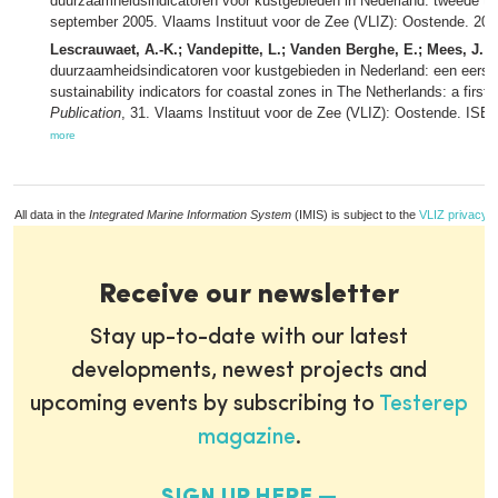
duurzaamheidsindicatoren voor kustgebieden in Nederland: tweede tus
september 2005. Vlaams Instituut voor de Zee (VLIZ): Oostende. 20, bi
Lescrauwaet, A.-K.; Vandepitte, L.; Vanden Berghe, E.; Mees, J.
(2
duurzaamheidsindicatoren voor kustgebieden in Nederland: een eerste
sustainability indicators for coastal zones in The Netherlands: a first 
Publication
, 31. Vlaams Instituut voor de Zee (VLIZ): Oostende. ISB
more
All data in the
Integrated Marine Information System
(IMIS) is subject to the
VLIZ privacy p
Receive our newsletter
Stay up-to-date with our latest
developments, newest projects and
upcoming events by subscribing to
Testerep
magazine
.