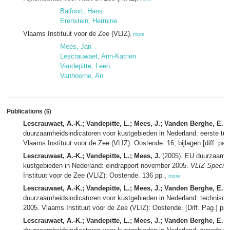
Balfoort, Hans
Erenstein, Hermine
Vlaams Instituut voor de Zee (VLIZ)
,
more
Mees, Jan
Lescrauwaet, Ann-Katrien
Vandepitte, Leen
Vanhoorne, An
Publications
(5)
Lescrauwaet, A.-K.; Vandepitte, L.; Mees, J.; Vanden Berghe, E.
(
duurzaamheidsindicatoren voor kustgebieden in Nederland: eerste tusse
Vlaams Instituut voor de Zee (VLIZ): Oostende. 16, bijlagen [diff. pag
Lescrauwaet, A.-K.; Vandepitte, L.; Mees, J.
(2005). EU duurzaamhe
kustgebieden in Nederland: eindrapport november 2005.
VLIZ Special
Instituut voor de Zee (VLIZ): Oostende. 136 pp.,
more
Lescrauwaet, A.-K.; Vandepitte, L.; Mees, J.; Vanden Berghe, E.
(
duurzaamheidsindicatoren voor kustgebieden in Nederland: technisch
2005. Vlaams Instituut voor de Zee (VLIZ): Oostende. [Diff. Pag.] pp
Lescrauwaet, A.-K.; Vandepitte, L.; Mees, J.; Vanden Berghe, E.
(