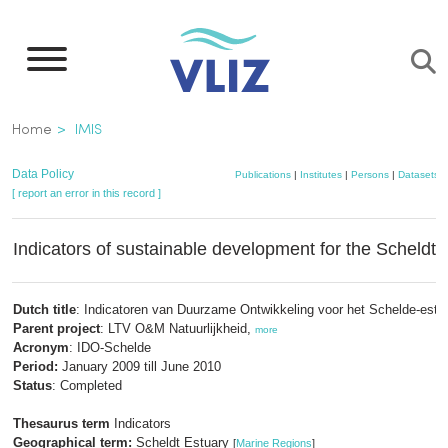
Skip
to
main
content
Breadcrumb
Home
IMIS
Data Policy
Publications
|
Institutes
|
Persons
|
Datasets
|
[ report an error in this record ]
Indicators of sustainable development for the Scheldt 
Dutch title
: Indicatoren van Duurzame Ontwikkeling voor het Schelde-estu
Parent project
: LTV O&M Natuurlijkheid,
more
Acronym
: IDO-Schelde
Period:
January 2009 till June 2010
Status
: Completed
Thesaurus term
Indicators
Geographical term:
Scheldt Estuary
[
Marine Regions
]