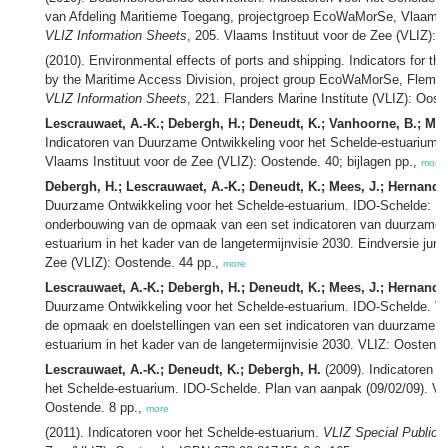
van Afdeling Maritieme Toegang, projectgroep EcoWaMorSe, Vlaams
VLIZ Information Sheets
, 205. Vlaams Instituut voor de Zee (VLIZ): 
(2010). Environmental effects of ports and shipping. Indicators for 
by the Maritime Access Division, project group EcoWaMorSe, Flemi
VLIZ Information Sheets
, 221. Flanders Marine Institute (VLIZ): Oost
Lescrauwaet, A.-K.; Debergh, H.; Deneudt, K.; Vanhoorne, B.; Mee
Indicatoren van Duurzame Ontwikkeling voor het Schelde-estuarium; 
Vlaams Instituut voor de Zee (VLIZ): Oostende. 40; bijlagen pp.,
more
Debergh, H.; Lescrauwaet, A.-K.; Deneudt, K.; Mees, J.; Hernande
Duurzame Ontwikkeling voor het Schelde-estuarium. IDO-Schelde: Lit
onderbouwing van de opmaak van een set indicatoren van duurzame o
estuarium in het kader van de langetermijnvisie 2030. Eindversie juni
Zee (VLIZ): Oostende. 44 pp.,
more
Lescrauwaet, A.-K.; Debergh, H.; Deneudt, K.; Mees, J.; Hernande
Duurzame Ontwikkeling voor het Schelde-estuarium. IDO-Schelde. Vis
de opmaak en doelstellingen van een set indicatoren van duurzame on
estuarium in het kader van de langetermijnvisie 2030. VLIZ: Oostende
Lescrauwaet, A.-K.; Deneudt, K.; Debergh, H.
(2009). Indicatoren 
het Schelde-estuarium. IDO-Schelde. Plan van aanpak (09/02/09). Vla
Oostende. 8 pp.,
more
(2011). Indicatoren voor het Schelde-estuarium.
VLIZ Special Publica