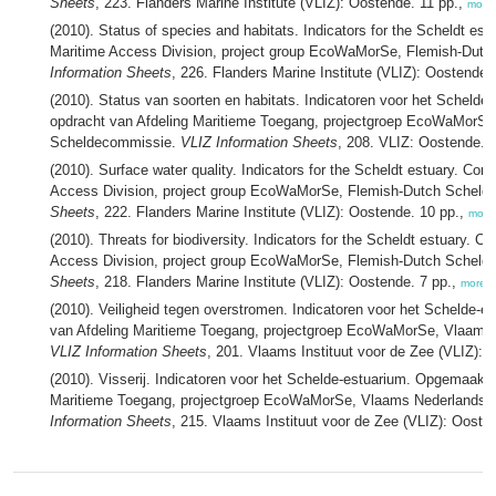
Sheets
, 223. Flanders Marine Institute (VLIZ): Oostende. 11 pp.,
more
(2010). Status of species and habitats. Indicators for the Scheldt e
Maritime Access Division, project group EcoWaMorSe, Flemish-Dut
Information Sheets
, 226. Flanders Marine Institute (VLIZ): Oostende.
(2010). Status van soorten en habitats. Indicatoren voor het Scheld
opdracht van Afdeling Maritieme Toegang, projectgroep EcoWaMorS
Scheldecommissie.
VLIZ Information Sheets
, 208. VLIZ: Oostende. 
(2010). Surface water quality. Indicators for the Scheldt estuary. Co
Access Division, project group EcoWaMorSe, Flemish-Dutch Scheld
Sheets
, 222. Flanders Marine Institute (VLIZ): Oostende. 10 pp.,
more
(2010). Threats for biodiversity. Indicators for the Scheldt estuary. 
Access Division, project group EcoWaMorSe, Flemish-Dutch Scheld
Sheets
, 218. Flanders Marine Institute (VLIZ): Oostende. 7 pp.,
more
(2010). Veiligheid tegen overstromen. Indicatoren voor het Schelde-
van Afdeling Maritieme Toegang, projectgroep EcoWaMorSe, Vlaams
VLIZ Information Sheets
, 201. Vlaams Instituut voor de Zee (VLIZ): 
(2010). Visserij. Indicatoren voor het Schelde-estuarium. Opgemaakt 
Maritieme Toegang, projectgroep EcoWaMorSe, Vlaams Nederlands
Information Sheets
, 215. Vlaams Instituut voor de Zee (VLIZ): Ooste