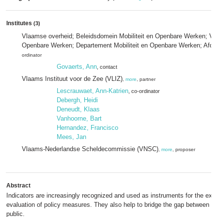
Institutes
(3)
Vlaamse overheid; Beleidsdomein Mobiliteit en Openbare Werken; Vla
Openbare Werken; Departement Mobiliteit en Openbare Werken; Afde
ordinator
Govaerts, Ann
, contact
Vlaams Instituut voor de Zee (VLIZ)
,
more
, partner
Lescrauwaet, Ann-Katrien
, co-ordinator
Debergh, Heidi
Deneudt, Klaas
Vanhoorne, Bart
Hernandez, Francisco
Mees, Jan
Vlaams-Nederlandse Scheldecommissie (VNSC)
,
more
, proposer
Abstract
Indicators are increasingly recognized and used as instruments for the expl
evaluation of policy measures. They also help to bridge the gap between po
public.