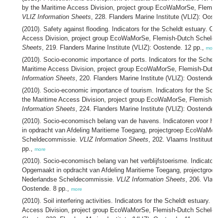
by the Maritime Access Division, project group EcoWaMorSe, Flemi
VLIZ Information Sheets
, 228. Flanders Marine Institute (VLIZ): Oost
(2010). Safety against flooding. Indicators for the Scheldt estuary. 
Access Division, project group EcoWaMorSe, Flemish-Dutch Scheld
Sheets
, 219. Flanders Marine Institute (VLIZ): Oostende. 12 pp.,
more
(2010). Socio-economic importance of ports. Indicators for the Sche
Maritime Access Division, project group EcoWaMorSe, Flemish-Dut
Information Sheets
, 220. Flanders Marine Institute (VLIZ): Oostende.
(2010). Socio-economic importance of tourism. Indicators for the Sc
the Maritime Access Division, project group EcoWaMorSe, Flemish-
Information Sheets
, 224. Flanders Marine Institute (VLIZ): Oostende.
(2010). Socio-economisch belang van de havens. Indicatoren voor h
in opdracht van Afdeling Maritieme Toegang, projectgroep EcoWaMo
Scheldecommissie.
VLIZ Information Sheets
, 202. Vlaams Instituut 
pp.,
more
(2010). Socio-economisch belang van het verblijfstoerisme. Indicator
Opgemaakt in opdracht van Afdeling Maritieme Toegang, projectgr
Nederlandse Scheldecommissie.
VLIZ Information Sheets
, 206. Vlaa
Oostende. 8 pp.,
more
(2010). Soil interfering activities. Indicators for the Scheldt estuary
Access Division, project group EcoWaMorSe, Flemish-Dutch Scheld