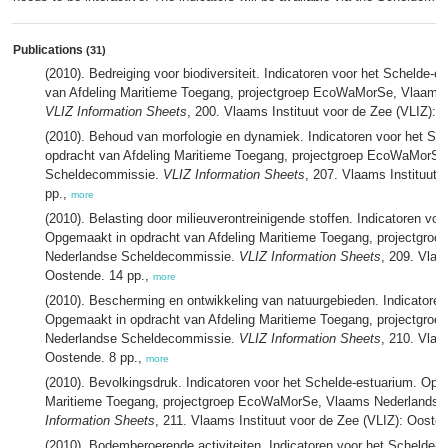
Publications
(31)
(2010). Bedreiging voor biodiversiteit. Indicatoren voor het Schelde-
van Afdeling Maritieme Toegang, projectgroep EcoWaMorSe, Vlaams
VLIZ Information Sheets
, 200. Vlaams Instituut voor de Zee (VLIZ): 
(2010). Behoud van morfologie en dynamiek. Indicatoren voor het Sc
opdracht van Afdeling Maritieme Toegang, projectgroep EcoWaMorS
Scheldecommissie.
VLIZ Information Sheets
, 207. Vlaams Instituut 
pp.,
more
(2010). Belasting door milieuverontreinigende stoffen. Indicatoren vo
Opgemaakt in opdracht van Afdeling Maritieme Toegang, projectgr
Nederlandse Scheldecommissie.
VLIZ Information Sheets
, 209. Vlaa
Oostende. 14 pp.,
more
(2010). Bescherming en ontwikkeling van natuurgebieden. Indicatoren
Opgemaakt in opdracht van Afdeling Maritieme Toegang, projectgr
Nederlandse Scheldecommissie.
VLIZ Information Sheets
, 210. Vlaa
Oostende. 8 pp.,
more
(2010). Bevolkingsdruk. Indicatoren voor het Schelde-estuarium. Opg
Maritieme Toegang, projectgroep EcoWaMorSe, Vlaams Nederlands
Information Sheets
, 211. Vlaams Instituut voor de Zee (VLIZ): Ooste
(2010). Bodemberoerende activiteiten. Indicatoren voor het Schelde-