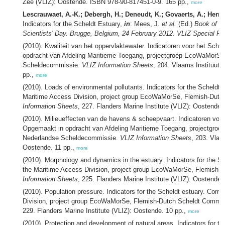
Zee (VLIZ): Oostende. ISBN 978-90-817451-0-9. 165 pp.,
more
Lescrauwaet, A.-K.; Debergh, H.; Deneudt, K.; Govaerts, A.; Herna
Indicators for the Scheldt Estuary,
in
: Mees, J.
et al.
(Ed.)
Book of a
Scientists' Day. Brugge, Belgium, 24 February 2012. VLIZ Special Pub
(2010). Kwaliteit van het oppervlaktewater. Indicatoren voor het Sch
opdracht van Afdeling Maritieme Toegang, projectgroep EcoWaMorS
Scheldecommissie.
VLIZ Information Sheets
, 204. Vlaams Instituut 
pp.,
more
(2010). Loads of environmental pollutants. Indicators for the Scheld
Maritime Access Division, project group EcoWaMorSe, Flemish-Dut
Information Sheets
, 227. Flanders Marine Institute (VLIZ): Oostende.
(2010). Milieueffecten van de havens & scheepvaart. Indicatoren voo
Opgemaakt in opdracht van Afdeling Maritieme Toegang, projectgr
Nederlandse Scheldecommissie.
VLIZ Information Sheets
, 203. Vlaa
Oostende. 11 pp.,
more
(2010). Morphology and dynamics in the estuary. Indicators for the 
the Maritime Access Division, project group EcoWaMorSe, Flemish-
Information Sheets
, 225. Flanders Marine Institute (VLIZ): Oostende.
(2010). Population pressure. Indicators for the Scheldt estuary. Co
Division, project group EcoWaMorSe, Flemish-Dutch Scheldt Commi
229. Flanders Marine Institute (VLIZ): Oostende. 10 pp.,
more
(2010). Protection and development of natural areas. Indicators for 