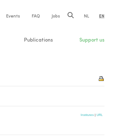
e
Events
FAQ
Jobs
NL
EN
tion
Publications
Support us
Institutes
|
URL