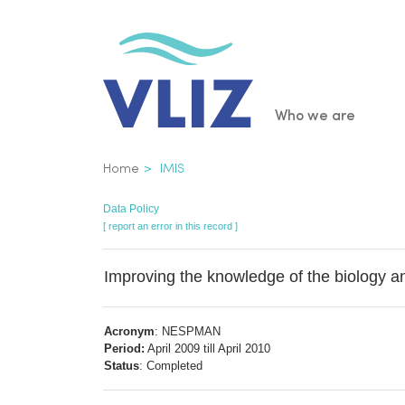
Skip
to
main
content
Main
Who we are
navigatio
Breadcrumb
Home
IMIS
Data Policy
[ report an error in this record ]
Improving the knowledge of the biology a
Acronym
: NESPMAN
Period:
April 2009 till April 2010
Status
: Completed