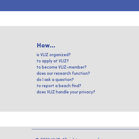
How...
is VLIZ organized?
to apply at VLIZ?
to become VLIZ-member?
does our research function?
do I ask a question?
to report a beach find?
does VLIZ handle your privacy?