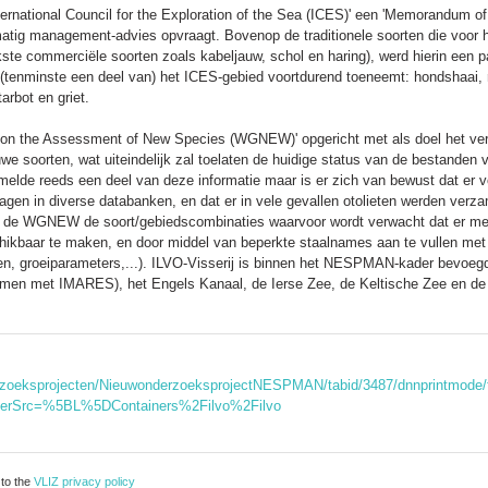
rnational Council for the Exploration of the Sea (ICES)' een 'Memorandum of 
atig management-advies opvraagt. Bovenop de traditionele soorten die voor h
ste commerciële soorten zoals kabeljauw, schol en haring), werd hierin een p
 (tenminste een deel van) het ICES-gebied voortdurend toeneemt: hondshaai,
arbot en griet.
p on the Assessment of New Species (WGNEW)' opgericht met als doel het v
we soorten, wat uiteindelijk zal toelaten de huidige status van de bestanden
lde reeds een deel van deze informatie maar is er zich van bewust dat er v
agen in diverse databanken, en dat er in vele gevallen otolieten werden verz
erde de WGNEW de soort/gebiedscombinaties waarvoor wordt verwacht dat er me
kbaar te maken, en door middel van beperkte staalnames aan te vullen met b
en, groeiparameters,...). ILVO-Visserij is binnen het NESPMAN-kader bevoegd v
men met IMARES), het Engels Kanaal, de Ierse Zee, de Keltische Zee en de 
rzoeksprojecten/NieuwonderzoeksprojectNESPMAN/tabid/3487/dnnprintmode/tr
erSrc=%5BL%5DContainers%2Filvo%2Filvo
 to the
VLIZ privacy policy