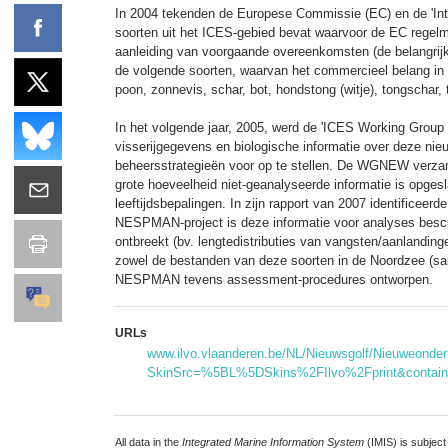
In 2004 tekenden de Europese Commissie (EC) en de 'Inte
soorten uit het ICES-gebied bevat waarvoor de EC regelm
aanleiding van voorgaande overeenkomsten (de belangrijk
de volgende soorten, waarvan het commercieel belang in
poon, zonnevis, schar, bot, hondstong (witje), tongschar, t
In het volgende jaar, 2005, werd de 'ICES Working Grou
visserijgegevens en biologische informatie over deze nieu
beheersstrategieën voor op te stellen. De WGNEW verzame
grote hoeveelheid niet-geanalyseerde informatie is opgesl
leeftijdsbepalingen. In zijn rapport van 2007 identifice
NESPMAN-project is deze informatie voor analyses beschi
ontbreekt (bv. lengtedistributies van vangsten/aanlanding
zowel de bestanden van deze soorten in de Noordzee (sa
NESPMAN tevens assessment-procedures ontworpen.
URLs
www.ilvo.vlaanderen.be/NL/Nieuwsgolf/Nieuweonde
SkinSrc=%5BL%5DSkins%2FIlvo%2Fprint&contain
All data in the
Integrated Marine Information System
(IMIS) is subject