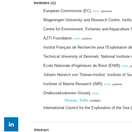
Institutes
(11)
European Commission (EC)
,
more
, sponsor
Wageningen University and Research Centre; Insti
Centre for Environment, Fisheries and Aquaculture
AZTI Foundation
,
more
, partner
Institut Français de Recherche pour l'Exploitation 
Technical University of Denmark; National Institut
Ecole Nationale d'Ingénieurs de Brest (ENIB)
,
more
, 
Johann Heinrich von Thünen-Institut; Institute of S
Institute of Marine Research (IMR)
,
more
, partner
Onderzoeksdomein Visserij
,
more
Moreau, Kelle
, contact
International Council for the Exploration of the Sea 
Abstract