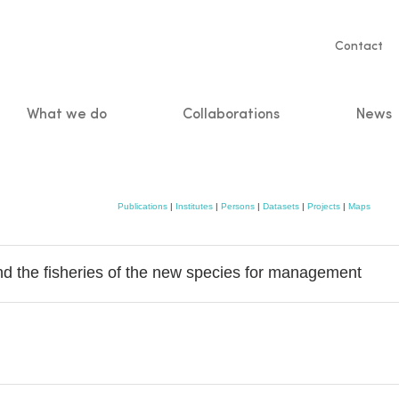
Servic
Contact
naviga
What we do
Collaborations
News
n
Publications
|
Institutes
|
Persons
|
Datasets
|
Projects
|
Maps
nd the fisheries of the new species for management