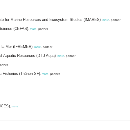
tute for Marine Resources and Ecosystem Studies (IMARES)
,
more
, partner
 Science (CEFAS)
,
more
, partner
de la Mer (IFREMER)
,
more
, partner
e of Aquatic Resources (DTU Aqua)
,
more
, partner
partner
ea Fisheries (Thünen-SF)
,
more
, partner
(ICES)
,
more