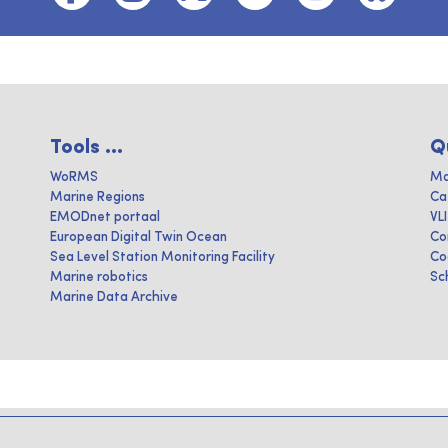
Tools ...
Q
WoRMS
Ma
Marine Regions
Ca
EMODnet portaal
VL
European Digital Twin Ocean
Co
Sea Level Station Monitoring Facility
Co
Marine robotics
Sc
Marine Data Archive