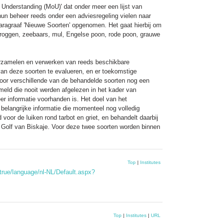
Understanding (MoU)' dat onder meer een lijst van
un beheer reeds onder een adviesregeling vielen naar
aragraaf 'Nieuwe Soorten' opgenomen. Het gaat hierbij om
 roggen, zeebaars, mul, Engelse poon, rode poon, grauwe
erzamelen en verwerken van reeds beschikbare
 van deze soorten te evalueren, en er toekomstige
oor verschillende van de behandelde soorten nog een
ameld die nooit werden afgelezen in het kader van
er informatie voorhanden is. Het doel van het
elangrijke informatie die momenteel nog volledig
oor de luiken rond tarbot en griet, en behandelt daarbij
Golf van Biskaje. Voor deze twee soorten worden binnen
Top
|
Institutes
ue/language/nl-NL/Default.aspx?
Top
|
Institutes
|
URL