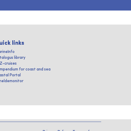
uick links
rineInfo
talogus library
IZ-cruises
mpendium for coast and sea
astal Portal
heldemonitor