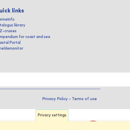
uick links
rineInfo
talogus library
IZ-cruises
mpendium for coast and sea
astal Portal
heldemonitor
Privacy Policy
-
Terms of use
Privacy settings