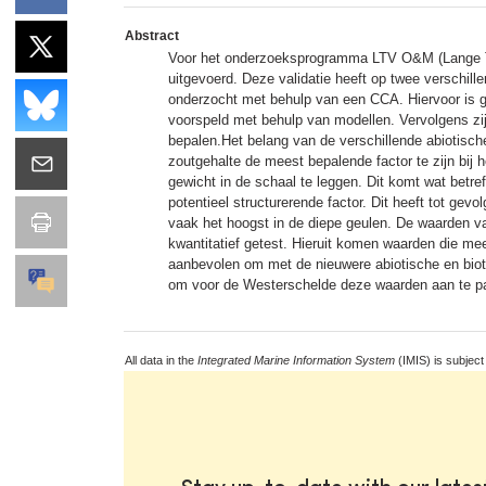
Abstract
Voor het onderzoeksprogramma LTV O&M (Lange Ter
uitgevoerd. Deze validatie heeft op twee verschill
onderzocht met behulp van een CCA. Hiervoor is ge
voorspeld met behulp van modellen. Vervolgens zij
bepalen.Het belang van de verschillende abiotisc
zoutgehalte de meest bepalende factor te zijn bij 
gewicht in de schaal te leggen. Dit komt wat betr
potentieel structurerende factor. Dit heeft tot ge
vaak het hoogst in de diepe geulen. De waarden van
kwantitatief getest. Hieruit komen waarden die mee
aanbevolen om met de nieuwere abiotische en biot
om voor de Westerschelde deze waarden aan te p
All data in the
Integrated Marine Information System
(IMIS) is subject