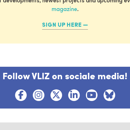
st developments, newest projects and upcoming ev
magazine
.
SIGN UP HERE
Follow VLIZ on sociale media!