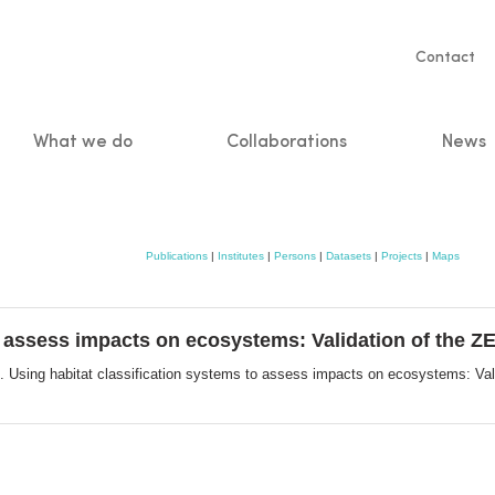
Servic
Contact
naviga
What we do
Collaborations
News
n
Publications
|
Institutes
|
Persons
|
Datasets
|
Projects
|
Maps
o assess impacts on ecosystems: Validation of the Z
. Using habitat classification systems to assess impacts on ecosystems: Vali