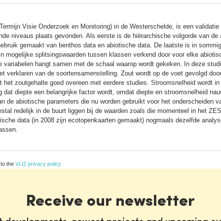
mijn Visie Onderzoek en Monitoring) in de Westerschelde, is een validatie 
ende niveaus plaats gevonden. Als eerste is de hiërarchische volgorde van de 
bruik gemaakt van benthos data en abiotische data. De laatste is in sommig
n mogelijke splitsingswaarden tussen klassen verkend door voor elke abiotis
he variabelen hangt samen met de schaal waarop wordt gekeken. In deze studi
het verklaren van de soortensamenstelling. Zout wordt op de voet gevolgd door
eft het zoutgehalte goed overeen met eerdere studies. Stroomsnelheid wordt i
volg dat diepte een belangrijke factor wordt, omdat diepte en stroomsnelheid n
 de abiotische parameters die nu worden gebruikt voor het onderscheiden van 
stal redelijk in de buurt liggen bij de waarden zoals die momenteel in het Z
ische data (in 2008 zijn ecotopenkaarten gemaakt) nogmaals dezelfde analys
assen.
 to the
VLIZ privacy policy
Receive our newsletter