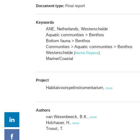
Document type:
Final report
Keywords
ANE, Netherlands, Westerschelde
Aquatic communities > Benthos
Bottom fauna > Benthos
Communities > Aquatic communities > Benthos
Westerschelde
[
Marine Regions
]
Marine/Coastal
Project
Habitatvoorspelinstrumentarium,
more
Authors
van Wesenbeeck, B.K.
,
more
Holzhauer, H.
,
more
Troost, T.