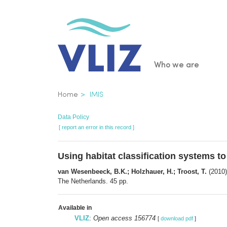
Skip
to
main
content
Main
Who we are
navigatio
Breadcrumb
Home
IMIS
Data Policy
[ report an error in this record ]
Using habitat classification systems t
van Wesenbeeck, B.K.; Holzhauer, H.; Troost, T.
(2010)
The Netherlands. 45 pp.
Available in
VLIZ
:
Open access 156774
[
download pdf
]