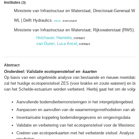
Institutes
(3)
Ministerie van Infrastructuur en Waterstaat; Directoraat-Generaal Wa
WL | Delft Hydraulics
,
more
, executant
Ministerie van Infrastructuur en Waterstaat; Rijkswaterstaat (RWS)
,
m
Holzhauer, Harriette
, contact
van Duren, Luca Ancel
, contact
Abstract
Onderdeel: Validatie ecotopenstelsel en -kaarten
Op basis van een uitgebreide analyse van bestaande en nieuwe meetdata
zal het huidige ecotopenstelsel ZES (voor brakke en zoute wateren) en bi
van het Schelde-estuarium worden verbeterd. Hierbij gaat het om de volgend
Aanvullende bodemdierbemonsteringen in het intergetijdengebied.
Aanpassen en aanvullen van de waarnemingsmethodieken van abiot
Inventarisatie koppeling bodemdiergegevens en omgevingsdata
Validatie en verbetering van het ecotopenstelsel voor de Westersche
Creëren van ecotopenkaarten met het verbeterde stelsel. Analyse en
resultaten.