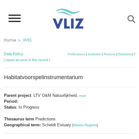
Skip
to
main
content
Breadcrumb
Home
IMIS
Data Policy
Publications
|
Institutes
|
Persons
|
Datasets
|
Pro
[ report an error in this record ]
Habitatvoorspelinstrumentarium
Parent project
: LTV O&M Natuurlijkheid,
more
Period:
Status
: In Progress
Thesaurus term
Predictions
Geographical term:
Scheldt Estuary
[
Marine Regions
]