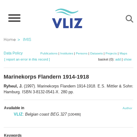
Skip
to
main
content
Breadcrumb
Home
IMIS
Data Policy
Publications
|
Institutes
|
Persons
|
Datasets
|
Projects
|
Maps
[ report an error in this record ]
basket (0):
add
|
show
Marinekorps Flandern 1914-1918
Ryheul, J.
(1997). Marinekorps Flandern 1914-1918. E.S. Mittler & Sohn:
Hamburg. ISBN 3-8132-0541-X. 280 pp.
Available in
Author
VLIZ
:
Belgian coast BEG.327
[100486]
Keywords