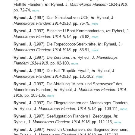
Flottille Flandern,
in
: Ryheul, J.
Marinekorps Flandern 1914-1918.
pp. 72-74,
more
Ryheul, J.
(1997). Das Schicksal von UC5,
in
: Ryheul, J.
Marinekorps Flandern 1914-1918.
pp. 75-75,
more
Ryheul, J.
(1997). Einzelne U-Boot-Kommandanten,
in
: Ryheul, J.
Marinekorps Flandern 1914-1918.
pp. 76-82,
more
Ryheul, J.
(1997). Die Torpedoboot-Streitkräfte,
in
: Ryheul, J.
Marinekorps Flandern 1914-1918.
pp. 83-91,
more
Ryheul, J.
(1997). Die Zerstörer,
in
: Ryheul, J.
Marinekorps
Flandern 1914-1918.
pp. 92-100,
more
Ryheul, J.
(1997). Der Fall "Kapitän Fryatt",
in
: Ryheul, J.
Marinekorps Flandern 1914-1918.
pp. 101-102,
more
Ryheul, J.
(1997). Die Abteilung "Minen- und Sperrwesen" des
Marinekorps Flandern,
in
: Ryheul, J.
Marinekorps Flandern 1914-
1918.
pp. 103-106,
more
Ryheul, J.
(1997). Die Fliegereinheiten des Marinekorps Flandern,
in
: Ryheul, J.
Marinekorps Flandern 1914-1918.
pp. 109-111,
more
Ryheul, J.
(1997). Seeflugstation Flandern I, Zeebrugge,
in
:
Ryheul, J.
Marinekorps Flandern 1914-1918.
pp. 112-116,
more
Ryheul, J.
(1997). Friedrich Christiansen, der fliegende Seemann,