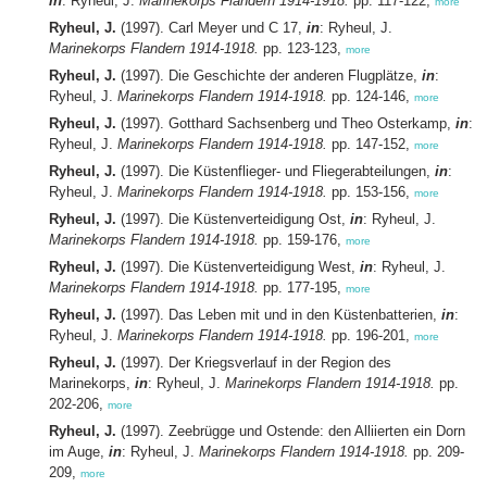
in
: Ryheul, J.
Marinekorps Flandern 1914-1918.
pp. 117-122,
more
Ryheul, J.
(1997). Carl Meyer und C 17,
in
: Ryheul, J.
Marinekorps Flandern 1914-1918.
pp. 123-123,
more
Ryheul, J.
(1997). Die Geschichte der anderen Flugplätze,
in
:
Ryheul, J.
Marinekorps Flandern 1914-1918.
pp. 124-146,
more
Ryheul, J.
(1997). Gotthard Sachsenberg und Theo Osterkamp,
in
:
Ryheul, J.
Marinekorps Flandern 1914-1918.
pp. 147-152,
more
Ryheul, J.
(1997). Die Küstenflieger- und Fliegerabteilungen,
in
:
Ryheul, J.
Marinekorps Flandern 1914-1918.
pp. 153-156,
more
Ryheul, J.
(1997). Die Küstenverteidigung Ost,
in
: Ryheul, J.
Marinekorps Flandern 1914-1918.
pp. 159-176,
more
Ryheul, J.
(1997). Die Küstenverteidigung West,
in
: Ryheul, J.
Marinekorps Flandern 1914-1918.
pp. 177-195,
more
Ryheul, J.
(1997). Das Leben mit und in den Küstenbatterien,
in
:
Ryheul, J.
Marinekorps Flandern 1914-1918.
pp. 196-201,
more
Ryheul, J.
(1997). Der Kriegsverlauf in der Region des
Marinekorps,
in
: Ryheul, J.
Marinekorps Flandern 1914-1918.
pp.
202-206,
more
Ryheul, J.
(1997). Zeebrügge und Ostende: den Alliierten ein Dorn
im Auge,
in
: Ryheul, J.
Marinekorps Flandern 1914-1918.
pp. 209-
209,
more