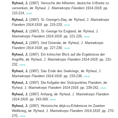
Ryheul, J.
(1997). Versuche der Alliierten, deutsche U-Boote zu
versenken,
in
: Ryheul, J.
Marinekorps Flandern 1914-1918.
pp.
210-214,
more
Ryheul, J.
(1997). St.-George's-Day,
in
: Ryheul, J.
Marinekorps
Flandern 1914-1918.
pp. 215-220,
more
Ryheul, J.
(1997). St.-George for England,
in
: Ryheul, J.
Marinekorps Flandern 1914-1918.
pp. 221-226,
more
Ryheul, J.
(1997). Und Ostende,
in
: Ryheul, J.
Marinekorps
Flandern 1914-1918.
pp. 227-230,
more
Ryheul, J.
(1997). Ein kritischer Blick auf die Ergebnisse der
Angriffe,
in
: Ryheul, J.
Marinekorps Flandern 1914-1918.
pp. 231-
232,
more
Ryheul, J.
(1997). Das Ende des Seekriegs,
in
: Ryheul, J.
Marinekorps Flandern 1914-1918.
pp. 233-238,
more
Ryheul, J.
(1997). Die Aufgabe des Stützpunktes Flandern,
in
:
Ryheul, J.
Marinekorps Flandern 1914-1918.
pp. 239-242,
more
Ryheul, J.
(1997). Anhang,
in
: Ryheul, J.
Marinekorps Flandern
1914-1918.
pp. 243-269,
more
Ryheul, J.
(1997). Historische déjà-vu-Erlebnisse im Zweiten
Weltkrieg,
in
: Ryheul, J.
Marinekorps Flandern 1914-1918.
pp. 270-
270,
more