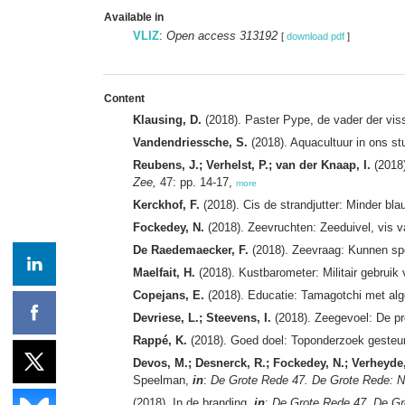
Available in
VLIZ
:
Open access 313192
[
download pdf
]
Content
Klausing, D.
(2018). Paster Pype, de vader der vis
Vandendriessche, S.
(2018). Aquacultuur in ons st
Reubens, J.; Verhelst, P.; van der Knaap, I.
(2018)
Zee,
47: pp. 14-17,
more
Kerckhof, F.
(2018). Cis de strandjutter: Minder bl
Fockedey, N.
(2018). Zeevruchten: Zeeduivel, vis 
De Raedemaecker, F.
(2018). Zeevraag: Kunnen spo
Maelfait, H.
(2018). Kustbarometer: Militair gebruik
Copejans, E.
(2018). Educatie: Tamagotchi met al
Devriese, L.; Steevens, I.
(2018). Zeegevoel: De pr
Rappé, K.
(2018). Goed doel: Toponderzoek geste
Devos, M.; Desnerck, R.; Fockedey, N.; Verheyde,
Speelman,
in
:
De Grote Rede 47. De Grote Rede: N
(2018). In de branding,
in
:
De Grote Rede 47. De Gr