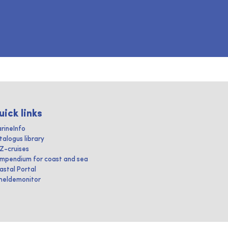
uick links
rineInfo
talogus library
IZ-cruises
mpendium for coast and sea
astal Portal
heldemonitor