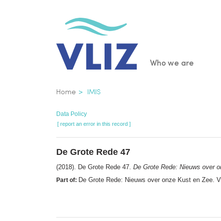
Skip
to
main
content
Main
Who we are
navigatio
Breadcrumb
Home
IMIS
Data Policy
[ report an error in this record ]
De Grote Rede 47
(2018). De Grote Rede 47.
De Grote Rede: Nieuws over o
De Grote Rede: Nieuws over onze Kust en Zee. V
Part of: