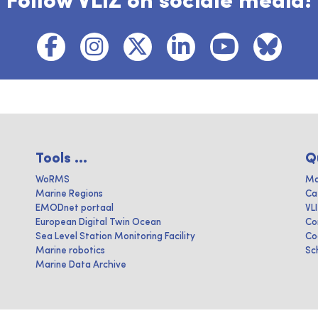
Follow VLIZ on sociale media!
Tools ...
Q
WoRMS
Ma
Marine Regions
Ca
EMODnet portaal
VL
European Digital Twin Ocean
Co
Sea Level Station Monitoring Facility
Co
Marine robotics
Sc
Marine Data Archive