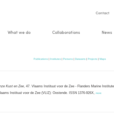
Servic
Contact
naviga
What we do
Collaborations
News
n
Publications
|
Institutes
|
Persons
|
Datasets
|
Projects
|
Maps
nze Kust en Zee
, 47. Vlaams Instituut voor de Zee - Flanders Marine Institut
laams Instituut voor de Zee (VLIZ): Oostende. ISSN 1376-926X,
more