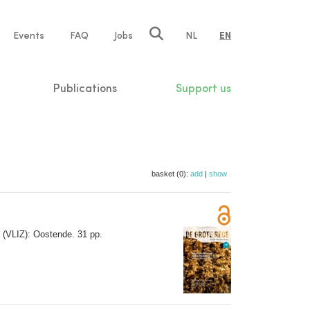
e
Events
FAQ
Jobs
NL
EN
tion
Publications
Support us
basket (0):
add
|
show
e (VLIZ): Oostende. 31 pp.