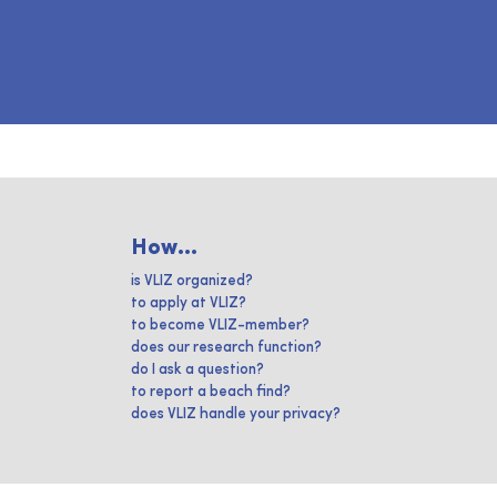
How...
is VLIZ organized?
to apply at VLIZ?
to become VLIZ-member?
does our research function?
do I ask a question?
to report a beach find?
does VLIZ handle your privacy?