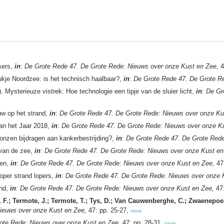
sers,
in
:
De Grote Rede 47. De Grote Rede: Nieuws over onze Kust en Zee,
4
ukje Noordzee: is het technisch haalbaar?,
in
:
De Grote Rede 47. De Grote R
. Mysterieuze vistrek: Hoe technologie een tipje van de sluier licht,
in
:
De Gr
auw op het strand,
in
:
De Grote Rede 47. De Grote Rede: Nieuws over onze Ku
van het Jaar 2018,
in
:
De Grote Rede 47. De Grote Rede: Nieuws over onze K
nzen bijdragen aan kankerbestrijding?,
in
:
De Grote Rede 47. De Grote Rede
 van de zee,
in
:
De Grote Rede 47. De Grote Rede: Nieuws over onze Kust en
gen,
in
:
De Grote Rede 47. De Grote Rede: Nieuws over onze Kust en Zee,
47
oper strand lopers,
in
:
De Grote Rede 47. De Grote Rede: Nieuws over onze 
und,
in
:
De Grote Rede 47. De Grote Rede: Nieuws over onze Kust en Zee,
47:
 F.; Termote, J.; Termote, T.; Tys, D.; Van Cauwenberghe, C.; Zwaenepoel
ieuws over onze Kust en Zee,
47: pp. 25-27,
more
ote Rede: Nieuws over onze Kust en Zee,
47: pp. 28-31,
more