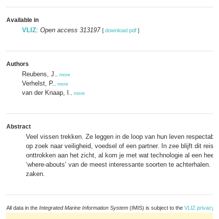
Available in
VLIZ
:
Open access 313197
[
download pdf
]
Authors
Reubens, J.
,
more
Verhelst, P.
,
more
van der Knaap, I.
,
more
Abstract
Veel vissen trekken. Ze leggen in de loop van hun leven respectabe
op zoek naar veiligheid, voedsel of een partner. In zee blijft dit reis
onttrokken aan het zicht, al kom je met wat technologie al een heel
‘where-abouts’ van de meest interessante soorten te achterhalen. E
zaken.
All data in the
Integrated Marine Information System
(IMIS) is subject to the
VLIZ privacy p