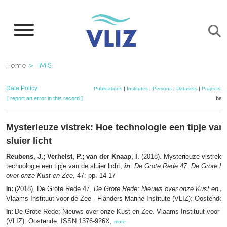
Skip
to
main
content
Breadcrumb
Home
IMIS
Data Policy
Publications
|
Institutes
|
Persons
|
Datasets
|
Projects
|
[ report an error in this record ]
bask
Mysterieuze vistrek: Hoe technologie een tipje van
sluier licht
Reubens, J.; Verhelst, P.; van der Knaap, I.
(2018). Mysterieuze vistrek:
technologie een tipje van de sluier licht,
in
:
De Grote Rede 47. De Grote R
over onze Kust en Zee,
47: pp. 14-17
(2018). De Grote Rede 47.
De Grote Rede: Nieuws over onze Kust en Z
In:
Vlaams Instituut voor de Zee - Flanders Marine Institute (VLIZ): Oostende.
De Grote Rede: Nieuws over onze Kust en Zee. Vlaams Instituut voor d
In:
(VLIZ): Oostende. ISSN 1376-926X,
more