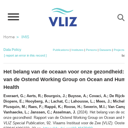
Skip
to
main
content
Breadcrumb
Home
IMIS
Data Policy
Publications
|
Institutes
|
Persons
|
Datasets
|
Projects
|
[ report an error in this record ]
bask
Het belang van de oceaan voor onze gezondheid: 
van de Ostend Working Group on Ocean and Hum
Health
Everaert, G.; Aerts, R.; Bourgois, J.; Buysse, A.; Covaci, A.; De Rijcke,
Diopere, E.; Hooyberg, A.; Lachat, C.; Lahousse, L.; Mees, J.; Michels,
Plusquin, M.; Raes, F.; Rappé, K.; Roose, H.; Severin, M.I.; Van Campe
Vanhaecke, L.; Janssen, C.; Asselman, J.
(2024). Het belang van de oce
onze gezondheid: Rapport van de Ostend Working Group on Ocean and Hu
VLIZ Special Publication
, 92. Vlaams Instituut voor de Zee (VLIZ): Ooste