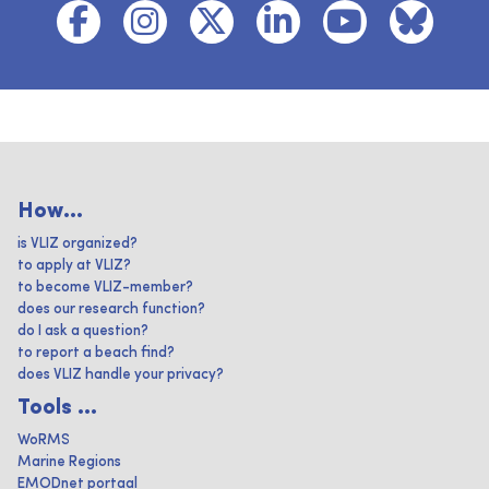
How...
is VLIZ organized?
to apply at VLIZ?
to become VLIZ-member?
does our research function?
do I ask a question?
to report a beach find?
does VLIZ handle your privacy?
Tools ...
WoRMS
Marine Regions
EMODnet portaal