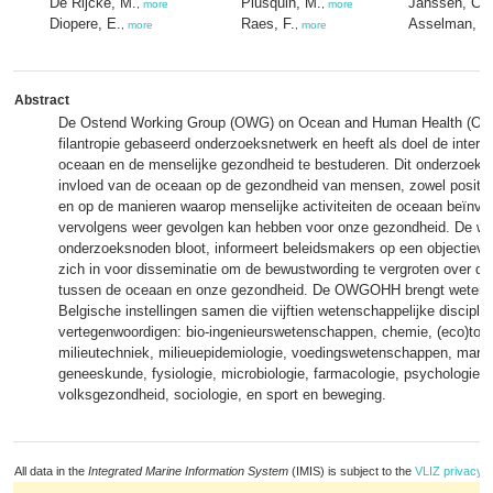
De Rijcke, M.
Plusquin, M.
Janssen, C.
,
more
,
more
,
Diopere, E.
Raes, F.
Asselman, J.
,
more
,
more
Abstract
De Ostend Working Group (OWG) on Ocean and Human Health (OHH
filantropie gebaseerd onderzoeksnetwerk en heeft als doel de intera
oceaan en de menselijke gezondheid te bestuderen. Dit onderzoek ri
invloed van de oceaan op de gezondheid van mensen, zowel positief
en op de manieren waarop menselijke activiteiten de oceaan beïnvl
vervolgens weer gevolgen kan hebben voor onze gezondheid. De we
onderzoeksnoden bloot, informeert beleidsmakers op een objectieve
zich in voor disseminatie om de bewustwording te vergroten over d
tussen de oceaan en onze gezondheid. De OWGOHH brengt wetens
Belgische instellingen samen die vijftien wetenschappelijke discipli
vertegenwoordigen: bio-ingenieurswetenschappen, chemie, (eco)toxi
milieutechniek, milieuepidemiologie, voedingswetenschappen, marien
geneeskunde, fysiologie, microbiologie, farmacologie, psychologie,
volksgezondheid, sociologie, en sport en beweging.
All data in the
Integrated Marine Information System
(IMIS) is subject to the
VLIZ privacy p