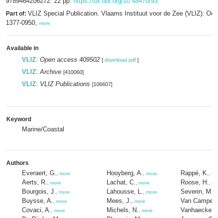
9789464206272. 22 pp.
https://dx.doi.org/10.48470/93
VLIZ Special Publication. Vlaams Instituut voor de Zee (VLIZ): Oo
Part of:
1377-0950,
more
Available in
VLIZ
:
Open access 409502
[
download pdf
]
VLIZ
:
Archive
[410060]
VLIZ
:
VLIZ Publications
[106607]
Keyword
Marine/Coastal
Authors
Everaert, G.
Hooyberg, A.
Rappé, K.
,
more
,
more
,
mo
Aerts, R.
Lachat, C.
Roose, H.
,
more
,
more
,
mo
Bourgois, J.
Lahousse, L.
Severin, M.I.
,
more
,
more
Buysse, A.
Mees, J.
Van Campenh
,
more
,
more
Covaci, A.
Michels, N.
Vanhaecke, L
,
more
,
more