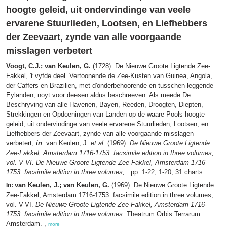
hoogte geleid, uit ondervindinge van veele
ervarene Stuurlieden, Lootsen, en Liefhebbers
der Zeevaart, zynde van alle voorgaande
misslagen verbetert
Voogt, C.J.; van Keulen, G.
(1728). De Nieuwe Groote Ligtende Zee-
Fakkel, 't vyfde deel. Vertoonende de Zee-Kusten van Guinea, Angola,
der Caffers en Brazilien, met d'onderbehoorende en tusschen-leggende
Eylanden, noyt voor deesen aldus beschreeven. Als meede De
Beschryving van alle Havenen, Bayen, Reeden, Droogten, Diepten,
Strekkingen en Opdoeningen van Landen op de waare Pools hoogte
geleid, uit ondervindinge van veele ervarene Stuurlieden, Lootsen, en
Liefhebbers der Zeevaart, zynde van alle voorgaande misslagen
verbetert,
in
: van Keulen, J.
et al.
(1969).
De Nieuwe Groote Ligtende
Zee-Fakkel, Amsterdam 1716-1753: facsimile edition in three volumes,
vol. V-VI. De Nieuwe Groote Ligtende Zee-Fakkel, Amsterdam 1716-
1753: facsimile edition in three volumes,
: pp. 1-22, 1-20, 31 charts
van Keulen, J.; van Keulen, G.
(1969). De Nieuwe Groote Ligtende
In:
Zee-Fakkel, Amsterdam 1716-1753: facsimile edition in three volumes,
vol. V-VI.
De Nieuwe Groote Ligtende Zee-Fakkel, Amsterdam 1716-
1753: facsimile edition in three volumes
. Theatrum Orbis Terrarum:
Amsterdam. ,
more