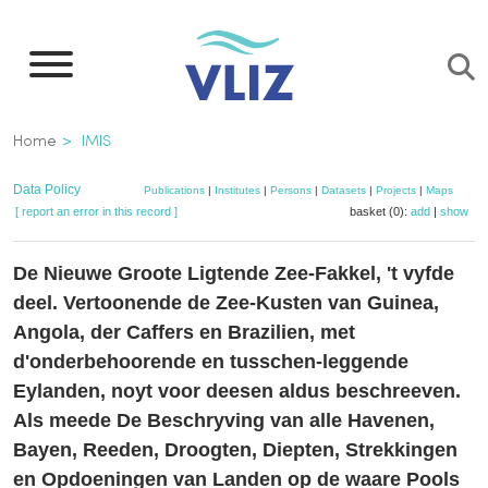
Skip
to
main
content
Breadcrumb
Home
IMIS
Data Policy
Publications
|
Institutes
|
Persons
|
Datasets
|
Projects
|
Maps
[ report an error in this record ]
basket (0):
add
|
show
De Nieuwe Groote Ligtende Zee-Fakkel, 't vyfde
deel. Vertoonende de Zee-Kusten van Guinea,
Angola, der Caffers en Brazilien, met
d'onderbehoorende en tusschen-leggende
Eylanden, noyt voor deesen aldus beschreeven.
Als meede De Beschryving van alle Havenen,
Bayen, Reeden, Droogten, Diepten, Strekkingen
en Opdoeningen van Landen op de waare Pools