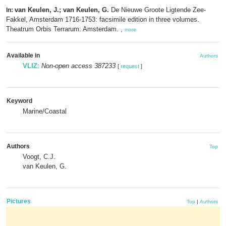
van Keulen, J.; van Keulen, G.
De Nieuwe Groote Ligtende Zee-
In:
Fakkel, Amsterdam 1716-1753: facsimile edition in three volumes.
Theatrum Orbis Terrarum: Amsterdam. ,
more
Available in
Authors
VLIZ
:
Non-open access 387233
[
request
]
Keyword
Marine/Coastal
Authors
Top
Voogt, C.J.
van Keulen, G.
Pictures
Top
|
Authors