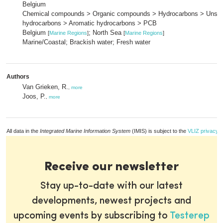
Belgium
Chemical compounds > Organic compounds > Hydrocarbons > Unsat
hydrocarbons > Aromatic hydrocarbons > PCB
Belgium
; North Sea
[
Marine Regions
]
[
Marine Regions
]
Marine/Coastal; Brackish water; Fresh water
Authors
Van Grieken, R.
,
more
Joos, P.
,
more
All data in the
Integrated Marine Information System
(IMIS) is subject to the
VLIZ privacy p
Receive our newsletter
Stay up-to-date with our latest
developments, newest projects and
upcoming events by subscribing to
Testerep