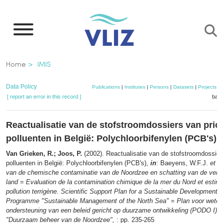
Skip
to
main
content
Breadcrumb
Home
IMIS
Data Policy
Publications
|
Institutes
|
Persons
|
Datasets
|
Projects
|
[ report an error in this record ]
bask
Reactualisatie van de stofstroomdossiers van prior
polluenten in België: Polychloorbifenylen (PCB's)
Van Grieken, R.; Joos, P.
(2002). Reactualisatie van de stofstroomdossiers
polluenten in België: Polychloorbifenylen (PCB's),
in
: Baeyens, W.F.J.
et al
van de chemische contaminatie van de Noordzee en schatting van de veron
land = Evaluation de la contamination chimique de la mer du Nord et estima
pollution terrigène. Scientific Support Plan for a Sustainable Development 
Programme "Sustainable Management of the North Sea" = Plan voor weten
ondersteuning van een beleid gericht op duurzame ontwikkeling (PODO I)
"Duurzaam beheer van de Noordzee",
: pp. 235-265