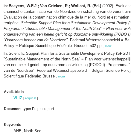
Baeyens, W.F.J.; Van Grieken, R.; Wollast, R. (Ed.)
(2002). Evaluatie 
In:
chemische contaminatie van de Noordzee en schatting van de verontreinigi
Evaluation de la contamination chimique de la mer du Nord et estimation de 
terrigène.
Scientific Support Plan for a Sustainable Development Policy (S
Programme "Sustainable Management of the North Sea" = Plan voor weten
ondersteuning van een beleid gericht op duurzame ontwikkeling (PODO I)
"Duurzaam beheer van de Noordzee"
. Federaal Wetenschapsbeleid = Belg
Policy = Politique Scientifique Fédérale: Brussel. 502 pp.,
more
Scientific Support Plan for a Sustainable Development Policy (SPSD I
In:
"Sustainable Management of the North Sea" = Plan voor wetenschappelijk
van een beleid gericht op duurzame ontwikkeling (PODO I): Programma "
van de Noordzee". Federaal Wetenschapsbeleid = Belgian Science Policy =
Scientifique Fédérale: Brussel,
more
Available in
VLIZ
[
request
]
Document type:
Project report
Keywords
ANE, North Sea