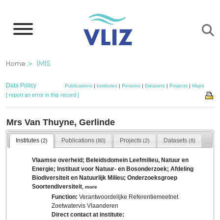
Skip
to
main
content
Breadcrumb
Home
IMIS
Data Policy
Publications
|
Institutes
|
Persons
|
Datasets
|
Projects
|
Maps
[ report an error in this record ]
Mrs Van Thuyne, Gerlinde
Institutes
Publications
Projects
Datasets
(2)
(80)
(2)
(8)
Vlaamse overheid; Beleidsdomein Leefmilieu, Natuur en
Energie; Instituut voor Natuur- en Bosonderzoek; Afdeling
Biodiversiteit en Natuurlijk Milieu; Onderzoeksgroep
Soortendiversiteit
,
more
Function:
Verantwoordelijke Referentiemeetnet
Zoetwatervis Vlaanderen
Direct contact at institute: