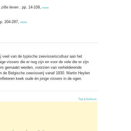
zilte leven .
pp. 14-109,
more
p. 204-287,
more
e
ij veel van de typische zeevisserscultuur aan het
ge vissers die er nog zijn en voor de vele die er zijn
ssers gemaakt werden, voorzien van verhelderende
 de Belgische zeevisserij vanaf 1830. Martin Heylen
nfleteren keek oude én jonge vissers in de ogen.
Top
|
Authors