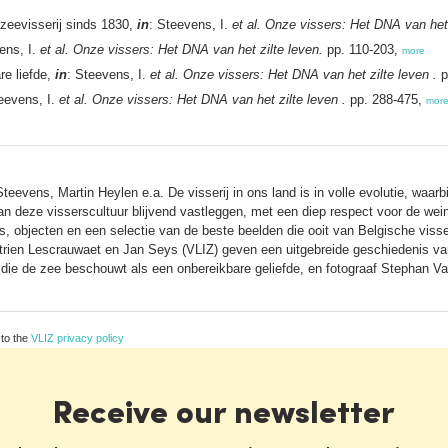
zeevisserij sinds 1830,
in
: Steevens, I.
et al.
Onze vissers: Het DNA van het 
ens, I.
et al.
Onze vissers: Het DNA van het zilte leven.
pp. 110-203,
more
re liefde,
in
: Steevens, I.
et al.
Onze vissers: Het DNA van het zilte leven .
p
eevens, I.
et al.
Onze vissers: Het DNA van het zilte leven .
pp. 288-475,
mor
evens, Martin Heylen e.a. De visserij in ons land is in volle evolutie, waarb
van deze visserscultuur blijvend vastleggen, met een diep respect voor de weini
o's, objecten en een selectie van de beste beelden die ooit van Belgische vi
ien Lescrauwaet en Jan Seys (VLIZ) geven een uitgebreide geschiedenis van
 die de zee beschouwt als een onbereikbare geliefde, en fotograaf Stephan Va
 to the
VLIZ privacy policy
Receive our newsletter