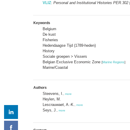
VLIZ
:
Personal and Institutional Histories PER.302
Keywords
Belgium
De kust
Fisheries
Hedendaagse Tijd (1789-heden)
History
Sociale groepen > Vissers
Belgian Exclusive Economic Zone
[
Marine Regions
]
Marine/Coastal
Authors
Steevens, I.
,
more
Heylen, M.
Lescrauwaet, A.-K.
,
more
Seys, J.
,
more