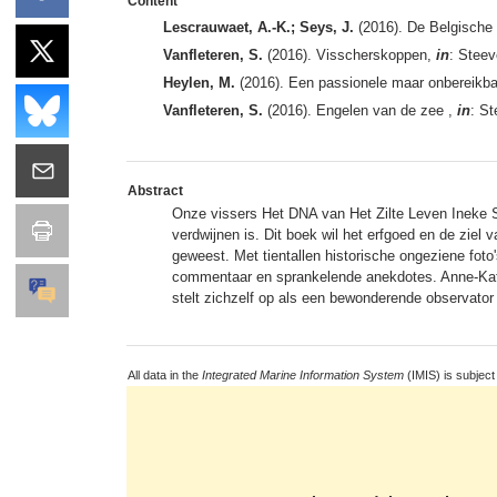
Content
Lescrauwaet, A.-K.; Seys, J.
(2016). De Belgische 
Vanfleteren, S.
(2016). Visscherskoppen,
in
: Steev
Heylen, M.
(2016). Een passionele maar onbereikba
Vanfleteren, S.
(2016). Engelen van de zee ,
in
: St
Abstract
Onze vissers Het DNA van Het Zilte Leven Ineke Ste
verdwijnen is. Dit boek wil het erfgoed en de ziel 
geweest. Met tientallen historische ongeziene fot
commentaar en sprankelende anekdotes. Anne-Katr
stelt zichzelf op als een bewonderende observator
All data in the
Integrated Marine Information System
(IMIS) is subject