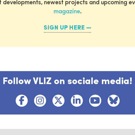
st developments, newest projects and upcoming ev
magazine
.
SIGN UP HERE
Follow VLIZ on sociale media!