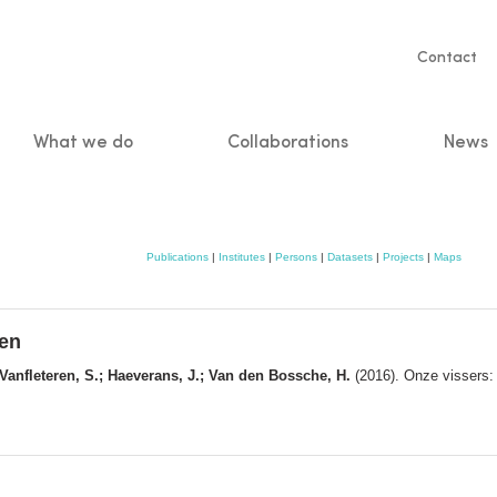
Servic
Contact
naviga
What we do
Collaborations
News
n
Publications
|
Institutes
|
Persons
|
Datasets
|
Projects
|
Maps
ven
; Vanfleteren, S.; Haeverans, J.; Van den Bossche, H.
(2016). Onze vissers: 