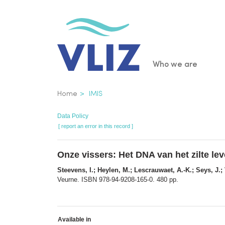
Skip
to
main
content
Main
Who we are
navigatio
Breadcrumb
Home
IMIS
Data Policy
[ report an error in this record ]
Onze vissers: Het DNA van het zilte le
Steevens, I.; Heylen, M.; Lescrauwaet, A.-K.; Seys, J.
Veurne. ISBN 978-94-9208-165-0. 480 pp.
Available in