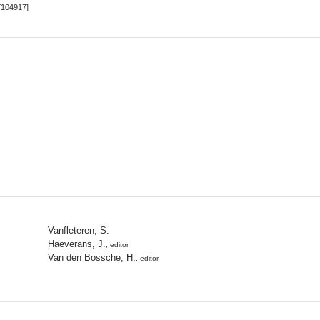
[104917]
Vanfleteren, S.
Haeverans, J.
, editor
Van den Bossche, H.
, editor