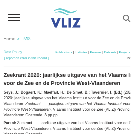
Skip
to
main
content
Breadcrumb
Home
IMIS
Data Policy
Publications
|
Institutes
|
Persons
|
Datasets
|
Projects
|
[ report an error in this record ]
bask
Zeekrant 2020: jaarlijkse uitgave van het Vlaams In
voor de Zee en de Provincie West-Vlaanderen
Seys, J.; Bogaert, K.; Maelfait, H.; De Smet, B.; Tavernier, I. (Ed.)
(2020)
2020: jaarlijkse uitgave van het Vlaams Instituut voor de Zee en de Provin
Vlaanderen.
Zeekrant ... : jaarlijkse uitgave van het Vlaams Instituut voor 
Provincie West-Vlaanderen
. Vlaams Instituut voor de Zee (VLIZ)/Provincie
Vlaanderen: Oostende. 8 pp pp.
Zeekrant ... : jaarlijkse uitgave van het Vlaams Instituut voor de Z
Part of:
Provincie West-Vlaanderen. Vlaams Instituut voor de Zee (VLIZ)/Provincie