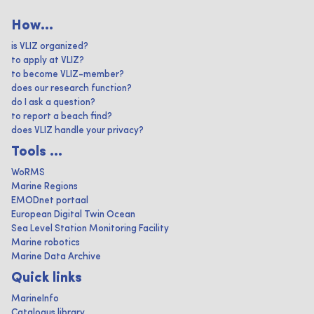
How...
is VLIZ organized?
to apply at VLIZ?
to become VLIZ-member?
does our research function?
do I ask a question?
to report a beach find?
does VLIZ handle your privacy?
Tools ...
WoRMS
Marine Regions
EMODnet portaal
European Digital Twin Ocean
Sea Level Station Monitoring Facility
Marine robotics
Marine Data Archive
Quick links
MarineInfo
Catalogus library