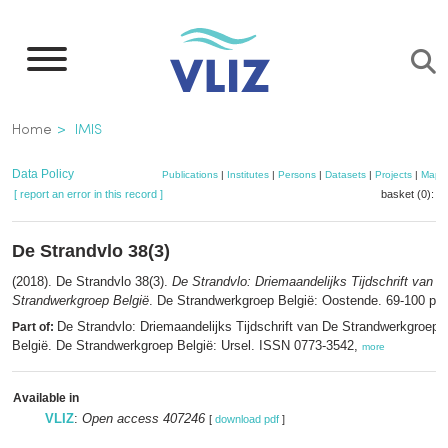
Skip
to
main
content
Breadcrumb
Home
IMIS
Data Policy
Publications
|
Institutes
|
Persons
|
Datasets
|
Projects
|
Maps
[ report an error in this record ]
basket (0):
a
De Strandvlo 38(3)
(2018). De Strandvlo 38(3).
De Strandvlo: Driemaandelijks Tijdschrift van D
Strandwerkgroep België
. De Strandwerkgroep België: Oostende. 69-100 pp.
De Strandvlo: Driemaandelijks Tijdschrift van De Strandwerkgroep
Part of:
België. De Strandwerkgroep België: Ursel. ISSN 0773-3542,
more
Available in
VLIZ
:
Open access 407246
[
download pdf
]