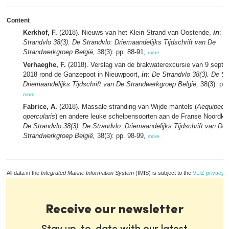
Content
Kerkhof, F.
(2018). Nieuws van het Klein Strand van Oostende,
in
:
D
Strandvlo 38(3). De Strandvlo: Driemaandelijks Tijdschrift van De
Strandwerkgroep België,
38(3): pp. 88-91,
more
Verhaeghe, F.
(2018). Verslag van de brakwaterexcursie van 9 sept
2018 rond de Ganzepoot in Nieuwpoort,
in
:
De Strandvlo 38(3). De St
Driemaandelijks Tijdschrift van De Strandwerkgroep België,
38(3): pp.
more
Fabrice, A.
(2018). Massale stranding van Wijde mantels (
Aequipect
opercularis
) en andere leuke schelpensoorten aan de Franse Noordku
De Strandvlo 38(3). De Strandvlo: Driemaandelijks Tijdschrift van De
Strandwerkgroep België,
38(3): pp. 98-99,
more
All data in the
Integrated Marine Information System
(IMIS) is subject to the
VLIZ privacy p
Receive our newsletter