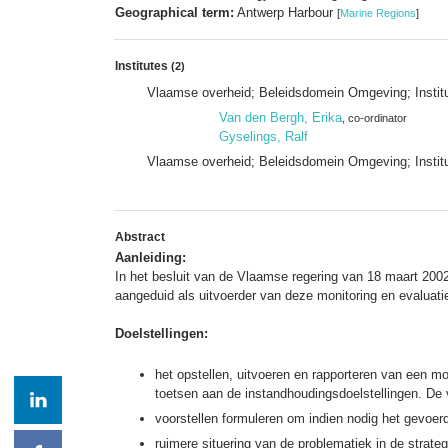
Geographical term:
Antwerp Harbour
[
Marine Regions
]
Institutes
(2)
Vlaamse overheid; Beleidsdomein Omgeving; Instit
Van den Bergh, Erika
, co-ordinator
Gyselings, Ralf
Vlaamse overheid; Beleidsdomein Omgeving; Instit
Abstract
Aanleiding:
In het besluit van de Vlaamse regering van 18 maart 2002,
aangeduid als uitvoerder van deze monitoring en evalua
Doelstellingen:
het opstellen, uitvoeren en rapporteren van een m
toetsen aan de instandhoudingsdoelstellingen. De 
voorstellen formuleren om indien nodig het gevoerd
ruimere situering van de problematiek in de strat