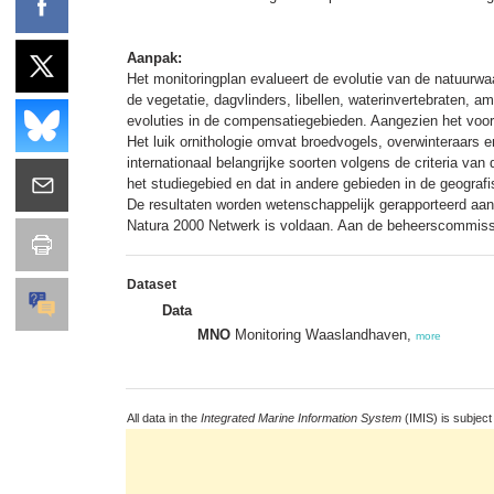
Aanpak:
Het monitoringplan evalueert de evolutie van de natuurw
de vegetatie, dagvlinders, libellen, waterinvertebraten, a
evoluties in de compensatiegebieden. Aangezien het voorn
Het luik ornithologie omvat broedvogels, overwinteraars 
internationaal belangrijke soorten volgens de criteria v
het studiegebied en dat in andere gebieden in de geografi
De resultaten worden wetenschappelijk gerapporteerd aa
Natura 2000 Netwerk is voldaan. Aan de beheerscommissi
Dataset
Data
MNO
Monitoring Waaslandhaven,
more
All data in the
Integrated Marine Information System
(IMIS) is subject