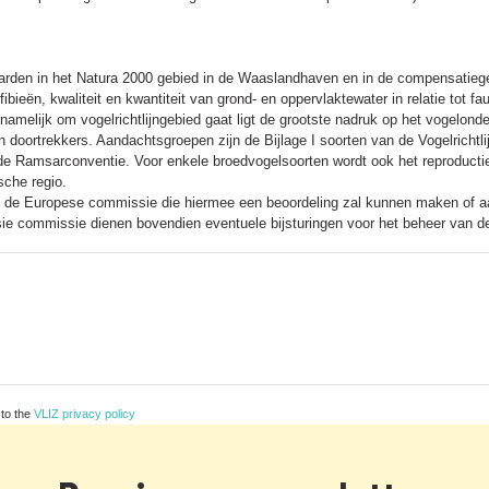
aarden in het Natura 2000 gebied in de Waaslandhaven en in de compensatieg
mfibieën, kwaliteit en kwantiteit van grond- en oppervlaktewater in relatie tot 
amelijk om vogelrichtlijngebied gaat ligt de grootste nadruk op het vogelond
en doortrekkers. Aandachtsgroepen zijn de Bijlage I soorten van de Vogelricht
an de Ramsarconventie. Voor enkele broedvogelsoorten wordt ook het reproduct
sche regio.
n de Europese commissie die hiermee een beoordeling zal kunnen maken of a
e commissie dienen bovendien eventuele bijsturingen voor het beheer van de
 to the
VLIZ privacy policy