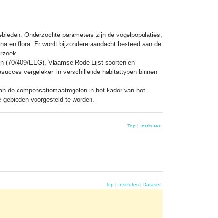
ebieden. Onderzochte parameters zijn de vogelpopulaties,
fauna en flora. Er wordt bijzondere aandacht besteed aan de
erzoek.
lijn (70/409/EEG), Vlaamse Rode Lijst soorten en
iesucces vergeleken in verschillende habitattypen binnen
an de compensatiemaatregelen in het kader van het
 gebieden voorgesteld te worden.
Top
|
Institutes
Top
|
Institutes
|
Dataset