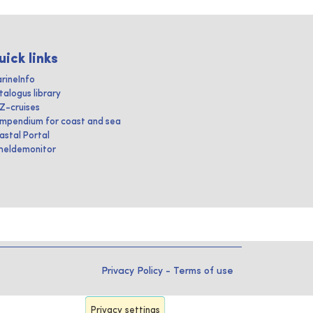
uick links
rineInfo
talogus library
IZ-cruises
mpendium for coast and sea
astal Portal
heldemonitor
Privacy Policy
-
Terms of use
Privacy settings