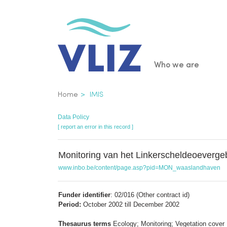
Skip
to
main
content
Main
Who we are
navigatio
Breadcrumb
Home
IMIS
Data Policy
[ report an error in this record ]
Monitoring van het Linkerscheldeoeverge
www.inbo.be/content/page.asp?pid=MON_waaslandhaven
Funder identifier
: 02/016 (Other contract id)
Period:
October 2002 till December 2002
Thesaurus terms
Ecology; Monitoring; Vegetation cover