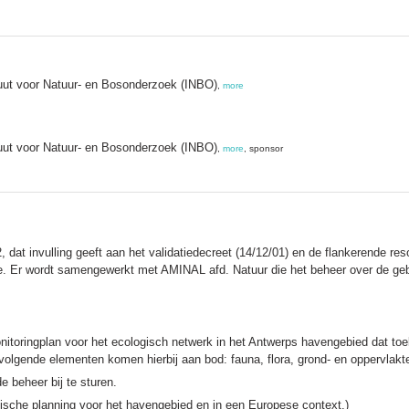
uut voor Natuur- en Bosonderzoek (INBO)
,
more
uut voor Natuur- en Bosonderzoek (INBO)
,
more
, sponsor
 dat invulling geeft aan het validatiedecreet (14/12/01) en de flankerende re
tie. Er wordt samengewerkt met AMINAL afd. Natuur die het beheer over de g
onitoringplan voor het ecologisch netwerk in het Antwerps havengebied dat toe
volgende elementen komen hierbij aan bod: fauna, flora, grond- en oppervlakt
e beheer bij te sturen.
egische planning voor het havengebied en in een Europese context.)