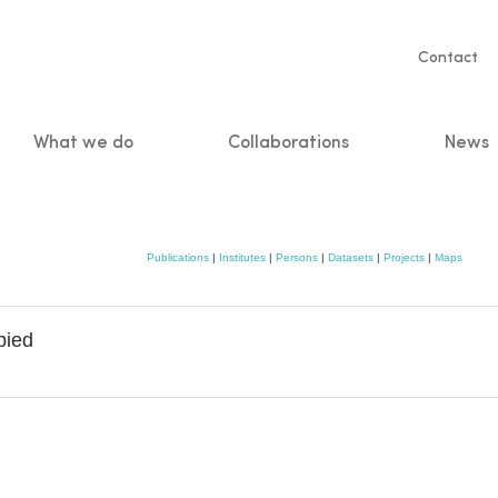
Servic
Contact
naviga
What we do
Collaborations
News
n
Publications
|
Institutes
|
Persons
|
Datasets
|
Projects
|
Maps
bied