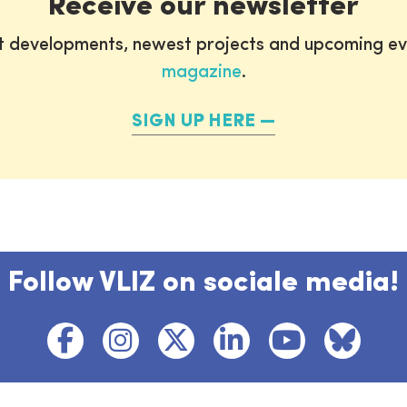
Receive our newsletter
st developments, newest projects and upcoming ev
magazine
.
SIGN UP HERE
Follow VLIZ on sociale media!