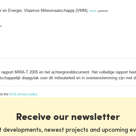
ur en Energie; Vlaamse Milieumaatschappij (VMM)
,
more
, partner
or
e rapport MIRA-T 2005 en het achtergronddocument. Het volledige rapport heef
tschappelijk draagvlak voor dit milieubeleid en in overeenstemming zijn met d
 to the
VLIZ privacy policy
Receive our newsletter
st developments, newest projects and upcoming ev