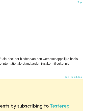
Top
t als doel het bieden van een wetenschappelijke basis
e internationale standaarden inzake milieukennis.
Top
|
Institutes
ents by subscribing to
Testerep