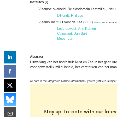
Institutes
(2)
Vlaamse overheid; Beleidsdomein Leefmilieu, Natu
D'Hondt, Philippe
Vlaams Instituut voor de Zee (VLIZ)
,
more
, subcontract
Lescrauwaet, Ann-Katrien
Calewaert, Jan-Bart
Mees, Jan
Abstract
Uitwerking van het hoofdstuk Kust en Zee in het gedrukt
voor gewestelijk milieubeleid, het versterken van het maa
All data in the
Integrated Marine Information System
(IMIS) is subject
Stay up-to-date with our late