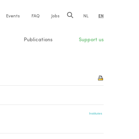
e
Events
FAQ
Jobs
NL
EN
tion
Publications
Support us
Institutes