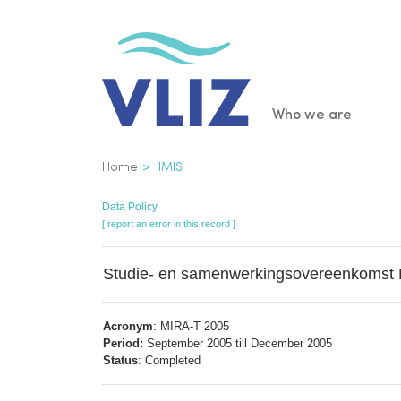
Skip
to
main
content
Main
Who we are
navigatio
Breadcrumb
Home
IMIS
Data Policy
[ report an error in this record ]
Studie- en samenwerkingsovereenkomst
Acronym
: MIRA-T 2005
Period:
September 2005 till December 2005
Status
: Completed