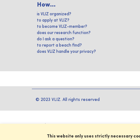
How...
is VLIZ organized?
to apply at VLIZ?
to become VLIZ-member?
does our research function?
do I ask a question?
to report a beach find?
does VLIZ handle your privacy?
© 2023 VLIZ. All rights reserved
This website only uses strictly necessary co