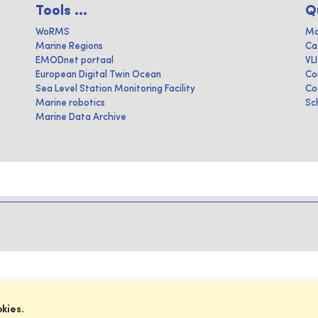
Tools ...
Q
WoRMS
Ma
Marine Regions
Ca
EMODnet portaal
VL
European Digital Twin Ocean
Co
Sea Level Station Monitoring Facility
Co
Marine robotics
Sc
Marine Data Archive
okies.