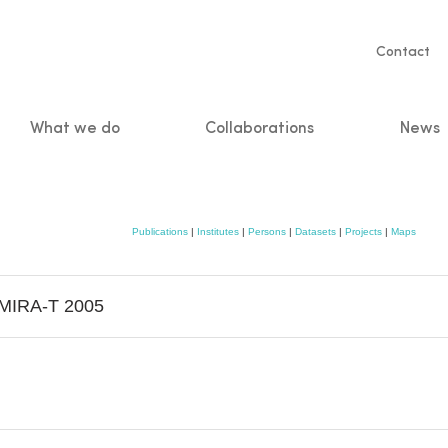
Servic
Contact
naviga
What we do
Collaborations
News
n
Publications
|
Institutes
|
Persons
|
Datasets
|
Projects
|
Maps
 MIRA-T 2005