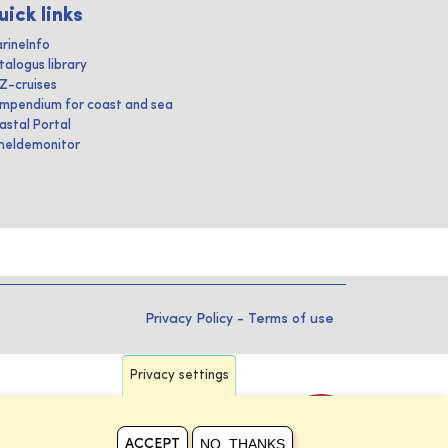
uick links
rineInfo
talogus library
IZ-cruises
mpendium for coast and sea
astal Portal
heldemonitor
Privacy Policy
-
Terms of use
Privacy settings
NO, THANKS
ACCEPT