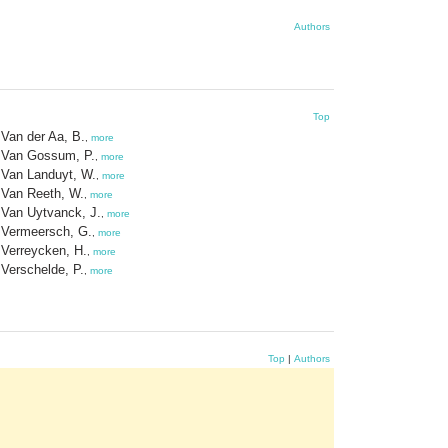
Authors
Top
Van der Aa, B.
,
more
Van Gossum, P.
,
more
Van Landuyt, W.
,
more
Van Reeth, W.
,
more
Van Uytvanck, J.
,
more
Vermeersch, G.
,
more
Verreycken, H.
,
more
Verschelde, P.
,
more
Top
|
Authors