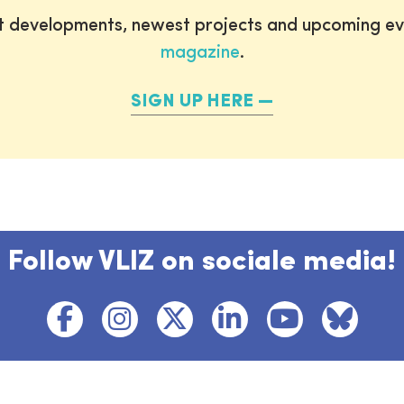
st developments, newest projects and upcoming ev
magazine
.
SIGN UP HERE
Follow VLIZ on sociale media!