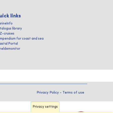
uick links
rineInfo
talogus library
IZ-cruises
mpendium for coast and sea
astal Portal
heldemonitor
Privacy Policy
-
Terms of use
Privacy settings