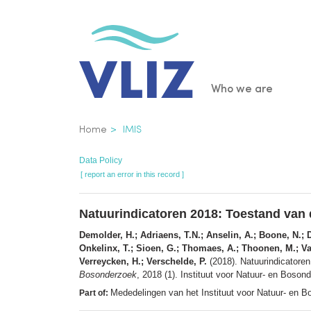
Skip
to
main
content
Main
Who we are
navigatio
Breadcrumb
Home
IMIS
Data Policy
[ report an error in this record ]
Natuurindicatoren 2018: Toestand van d
Demolder, H.; Adriaens, T.N.; Anselin, A.; Boone, N.; D
Onkelinx, T.; Sioen, G.; Thomaes, A.; Thoonen, M.; Va
Verreycken, H.; Verschelde, P.
(2018). Natuurindicatoren
Bosonderzoek
, 2018 (1). Instituut voor Natuur- en Bos
Mededelingen van het Instituut voor Natuur- en B
Part of: