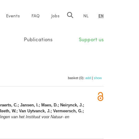
e
Events
FAQ
Jobs
NL
EN
tion
Publications
Support us
basket (0):
add
|
show
aerts, C.; Jansen, I.; Maes, D.; Neirynck, J.;
eeth, W.; Van Uytvanck, J.; Vermeersch, G.;
ngen van het Instituut voor Natuur- en