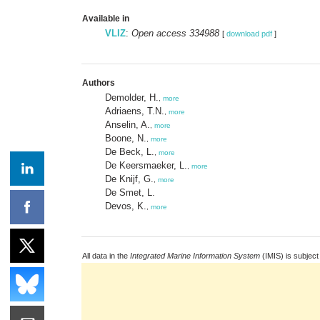
Available in
VLIZ
:
Open access 334988
[
download pdf
]
Authors
Demolder, H.
,
more
Adriaens, T.N.
,
more
Anselin, A.
,
more
Boone, N.
,
more
De Beck, L.
,
more
De Keersmaeker, L.
,
more
De Knijf, G.
,
more
De Smet, L.
Devos, K.
,
more
All data in the
Integrated Marine Information System
(IMIS) is subject