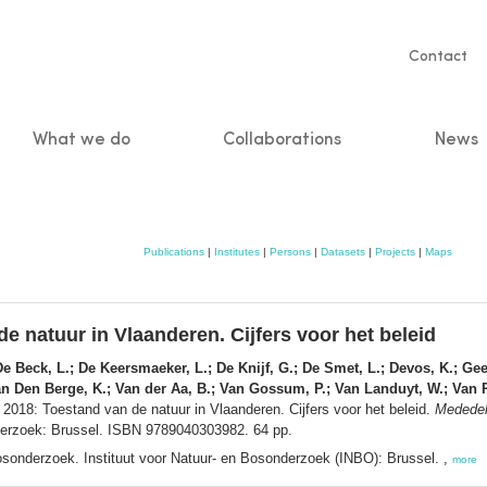
Servic
Contact
naviga
What we do
Collaborations
News
n
Publications
|
Institutes
|
Persons
|
Datasets
|
Projects
|
Maps
e natuur in Vlaanderen. Cijfers voor het beleid
e Beck, L.; De Keersmaeker, L.; De Knijf, G.; De Smet, L.; Devos, K.; Geer
n Den Berge, K.; Van der Aa, B.; Van Gossum, P.; Van Landuyt, W.; Van R
 2018: Toestand van de natuur in Vlaanderen. Cijfers voor het beleid.
Mededeli
onderzoek: Brussel. ISBN 9789040303982. 64 pp.
osonderzoek. Instituut voor Natuur- en Bosonderzoek (INBO): Brussel. ,
more