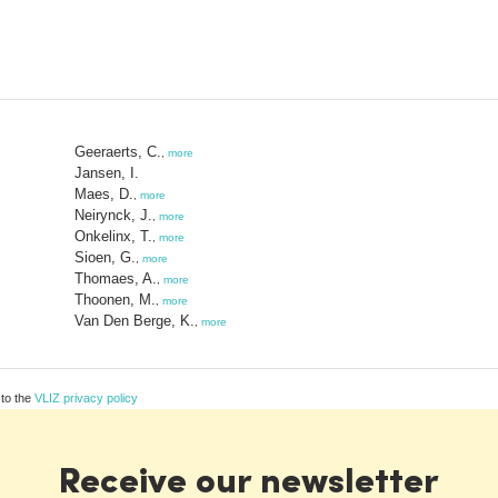
Geeraerts, C.
,
more
Jansen, I.
Maes, D.
,
more
Neirynck, J.
,
more
Onkelinx, T.
,
more
Sioen, G.
,
more
Thomaes, A.
,
more
Thoonen, M.
,
more
Van Den Berge, K.
,
more
 to the
VLIZ privacy policy
Receive our newsletter