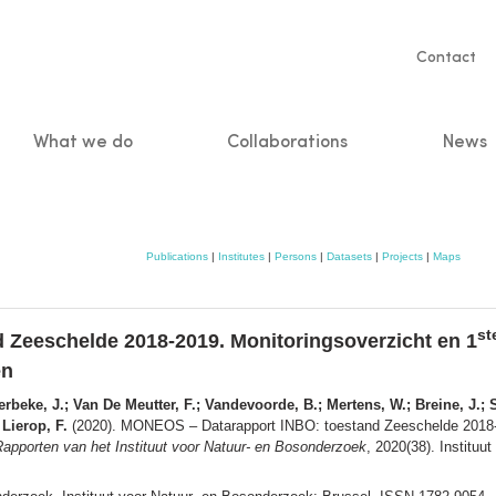
Servic
Contact
naviga
What we do
Collaborations
News
n
Publications
|
Institutes
|
Persons
|
Datasets
|
Projects
|
Maps
st
Zeeschelde 2018-2019. Monitoringsoverzicht en 1
en
rbeke, J.; Van De Meutter, F.; Vandevoorde, B.; Mertens, W.; Breine, J.; 
 Lierop, F.
(2020). MONEOS – Datarapport INBO: toestand Zeeschelde 2018-2
Rapporten van het Instituut voor Natuur- en Bosonderzoek
, 2020(38). Instituu