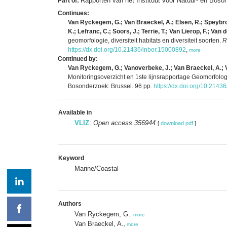
Rapporten van het Instituut voor Natuur- en Bos
Part of:
Continues:
Van Ryckegem, G.; Van Braeckel, A.; Elsen, R.; Speybroe
K.; Lefranc, C.; Soors, J.; Terrie, T.; Van Lierop, F.; Van 
geomorfologie, diversiteit habitats en diversiteit soorten.
R
https://dx.doi.org/10.21436/inbor.15000892
,
more
Continued by:
Van Ryckegem, G.; Vanoverbeke, J.; Van Braeckel, A.; Va
Monitoringsoverzicht en 1ste lijnsrapportage Geomorfologie
Bosonderzoek: Brussel. 96 pp.
https://dx.doi.org/10.2143
Available in
VLIZ
:
Open access 356944
[
download pdf
]
Keyword
Marine/Coastal
Authors
Van Ryckegem, G.
,
more
Van Braeckel, A.
,
more