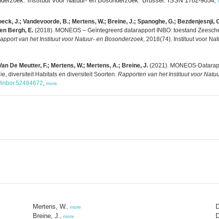
onderzoek. Instituut voor Natuur- en Bosonderzoek: Brussel. ISSN 1782-9054,
ck, J.; Vandevoorde, B.; Mertens, W.; Breine, J.; Spanoghe, G.; Bezdenjesnji, 
den Bergh, E.
(2018). MONEOS – Geïntegreerd datarapport INBO: toestand Zeescheld
apport van het Instituut voor Natuur- en Bosonderzoek
, 2018(74). Instituut voor N
n De Meutter, F.; Mertens, W.; Mertens, A.; Breine, J.
(2021). MONEOS-Datarapp
, diversiteit Habitats en diversiteit Soorten.
Rapporten van het Instituut voor Nat
6/inbor.52484672
,
more
Mertens, W.
D
,
more
Breine, J.
D
,
more