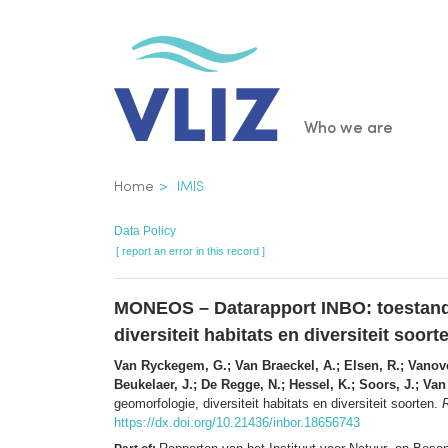
Skip
to
main
content
Main
Who we are
navigatio
Breadcrumb
Home
IMIS
Data Policy
[ report an error in this record ]
MONEOS – Datarapport INBO: toestand 
diversiteit habitats en diversiteit soort
Van Ryckegem, G.; Van Braeckel, A.; Elsen, R.; Vanove
Beukelaer, J.; De Regge, N.; Hessel, K.; Soors, J.; Van
geomorfologie, diversiteit habitats en diversiteit soorten.
https://dx.doi.org/10.21436/inbor.18656743