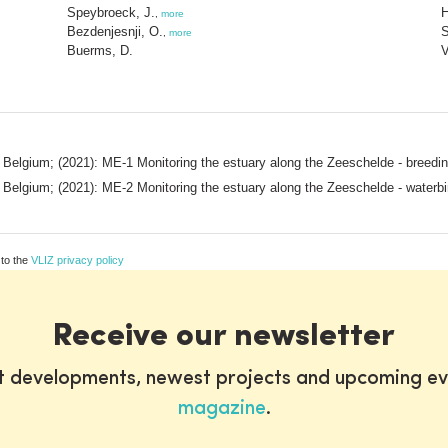
Speybroeck, J.
H
,
more
Bezdenjesnji, O.
S
,
more
Buerms, D.
V
: Belgium; (2021): ME-1 Monitoring the estuary along the Zeeschelde - breedin
: Belgium; (2021): ME-2 Monitoring the estuary along the Zeeschelde - waterbi
 to the
VLIZ privacy policy
Receive our newsletter
st developments, newest projects and upcoming ev
magazine
.