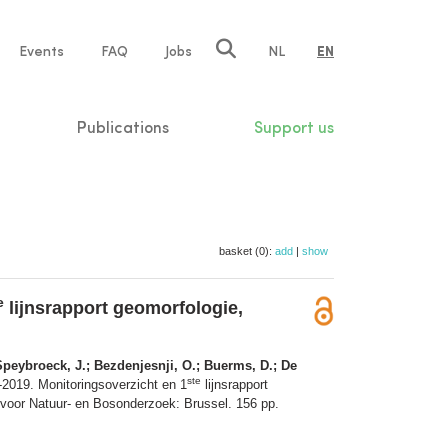
e
Events
FAQ
Jobs
NL
EN
tion
Publications
Support us
basket (0):
add
|
show
e
lijnsrapport geomorfologie,
Speybroeck, J.; Bezdenjesnji, O.; Buerms, D.; De
ste
019. Monitoringsoverzicht en 1
lijnsrapport
t voor Natuur- en Bosonderzoek: Brussel. 156 pp.