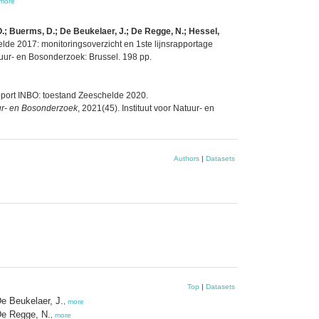
more
O.; Buerms, D.; De Beukelaer, J.; De Regge, N.; Hessel,
e 2017: monitoringsoverzicht en 1ste lijnsrapportage
atuur- en Bosonderzoek: Brussel. 198 pp.
ort INBO: toestand Zeeschelde 2020.
uur- en Bosonderzoek
, 2021(45). Instituut voor Natuur- en
Authors
|
Datasets
Top
|
Datasets
e Beukelaer, J.
,
more
e Regge, N.
,
more