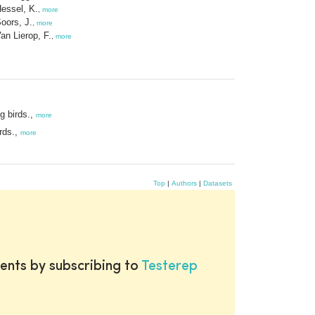
essel, K.
,
more
oors, J.
,
more
an Lierop, F.
,
more
g birds.,
more
rds.,
more
Top
|
Authors
|
Datasets
ents by subscribing to
Testerep