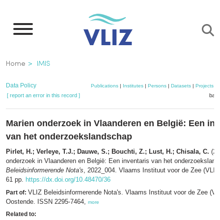
Skip
to
main
content
Breadcrumb
Home
IMIS
Data Policy
Publications
|
Institutes
|
Persons
|
Datasets
|
Projects
|
[ report an error in this record ]
bask
Marien onderzoek in Vlaanderen en België: Een inv
van het onderzoekslandschap
Pirlet, H.; Verleye, T.J.; Dauwe, S.; Bouchti, Z.; Lust, H.; Chisala, C.
(20
onderzoek in Vlaanderen en België: Een inventaris van het onderzoekslan
Beleidsinformerende Nota's
, 2022_004. Vlaams Instituut voor de Zee (VLIZ
61 pp.
https://dx.doi.org/10.48470/36
VLIZ Beleidsinformerende Nota's. Vlaams Instituut voor de Zee (VL
Part of:
Oostende. ISSN 2295-7464,
more
Related to: