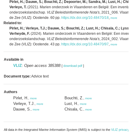
Pirlet, H.; Dauwe, S.; Bouchti, Z.; Depoorter, M.; Sandra, M.; Lust, H.; Chisa
Verleye, T.
(2021). Marien onderzoek in Vlaanderen en België: Een inventari
onderzoekslandschap.
VLIZ Beleidsinformerende Nota's
, 2021_006. Vlaams I
de Zee (VLIZ): Oostende. 60 pp.
https://dx.doi.org/10.48470/18
,
more
Related to:
Pirlet, H.; Verleye, T.J.; Dauwe, S.; Bouchti, Z.; Lust, H.; Chisala, C.; Lyssen
Verheyde, F.
(2024). Marien onderzoek in Vlaanderen en België: Een inventa
onderzoekslandschap.
VLIZ Beleidsinformerende Nota's
, 2024_002. Vlaams I
de Zee (VLIZ): Oostende. 43 pp.
https://dx.doi.org/10.48470/97
,
more
Available in
VLIZ
:
Open access 385388
[
download pdf
]
Document type:
Advice text
Authors
Pirlet, H.
Bouchti, Z.
,
more
,
more
Verleye, T.J.
Lust, H.
,
more
,
more
Dauwe, S.
Chisala, C.
,
more
,
more
All data in the
Integrated Marine Information System
(IMIS) is subject to the
VLIZ privacy p