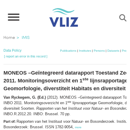
Skip
to
main
content
Breadcrumb
Home
IMIS
Data Policy
Publications
|
Institutes
|
Persons
|
Datasets
|
Projec
[ report an error in this record ]
MONEOS –Geïntegreerd datarapport Toestand Zee
ste
2011. Monitoringsoverzicht en 1
lijnsrapportage
Geomorfologie, diverstiteit Habitats en diversiteit 
Van Ryckegem, G. (Ed.)
(2012). MONEOS –Geïntegreerd datarapport Toe
ste
INBO 2011. Monitoringsoverzicht en 1
lijnsrapportage Geomorfologie, dive
diversiteit Soorten.
Rapporten van het Instituut voor Natuur- en Bosonderz
INBO.R.2012.20. INBO: Brussel. 70 pp.
Rapporten van het Instituut voor Natuur- en Bosonderzoek. Instituu
Part of:
Bosonderzoek: Brussel. ISSN 1782-9054,
more