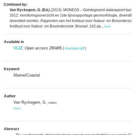
Continued by:
Van Ryckegem, G. (Ed.)
(2013). MONEOS – Geïntegreerd datarapport toes
2012: monitoringsoverzicht en 1ste lijnsrapportage geomorfologie, diverstitei
diversiteit soorten.
Rapporten van het Instituut voor Natuur- en Bosonderzoe
Instituut voor Natuur- en Bosonderzoek: Brussel. 102 pp.,
more
Available in
VLIZ
:
Open access 280485
[
download pdf
]
Keyword
Marine/Coastal
Author
Van Ryckegem, G.
, editor,
more
Abstract