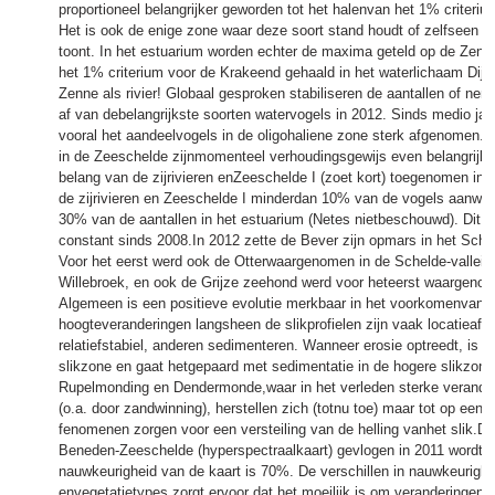
proportioneel belangrijker geworden tot het halenvan het 1% criteri
Het is ook de enige zone waar deze soort stand houdt of zelfseen lic
toont. In het estuarium worden echter de maxima geteld op de Zenn
het 1% criterium voor de Krakeend gehaald in het waterlichaam Dij
Zenne als rivier! Globaal gesproken stabiliseren de aantallen of nem
af van debelangrijkste soorten watervogels in 2012. Sinds medio jar
vooral het aandeelvogels in de oligohaliene zone sterk afgenomen.
in de Zeeschelde zijnmomenteel verhoudingsgewijs even belangrijk. H
belang van de zijrivieren enZeeschelde I (zoet kort) toegenomen in de 
de zijrivieren en Zeeschelde I minderdan 10% van de vogels aanwezi
30% van de aantallen in het estuarium (Netes nietbeschouwd). Dit aa
constant sinds 2008.In 2012 zette de Bever zijn opmars in het Sche
Voor het eerst werd ook de Otterwaargenomen in de Schelde-vallei t
Willebroek, en ook de Grijze zeehond werd voor heteerst waargeno
Algemeen is een positieve evolutie merkbaar in het voorkomenvan 
hoogteveranderingen langsheen de slikprofielen zijn vaak locatieafh
relatiefstabiel, anderen sedimenteren. Wanneer erosie optreedt, is h
slikzone en gaat hetgepaard met sedimentatie in de hogere slikzone
Rupelmonding en Dendermonde,waar in het verleden sterke verander
(o.a. door zandwinning), herstellen zich (totnu toe) maar tot op een 
fenomenen zorgen voor een versteiling van de helling vanhet slik.De
Beneden-Zeeschelde (hyperspectraalkaart) gevlogen in 2011 wordt toe
nauwkeurigheid van de kaart is 70%. De verschillen in nauwkeurighe
envegetatietypes zorgt ervoor dat het moeilijk is om veranderingen i