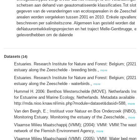
schetsen aan dehand van geautomatiseerde klassificaties.Tot slot w
gegeven van de veranderingen van ecotooparealen in de Zeescheld
arealen worden vergeleken tussen 2001 en 2010. Enkele opvallend
beschreven per saliniteitszone. Algemeen kan gesteld worden dat
deNatuurontwikkelingsprojecten en het traject Melle-Gentbrugge, een
geleverdhebben om de dalende
Datasets
(14)
Estuaries. Research Institute for Nature and Forest: Belgium; (2021)
estuary along the Zeeschelde - breeding birds.,
more
Estuaries. Research Institute for Nature and Forest: Belgium; (2021)
estuary along the Zeeschelde - waterbirds.,
more
Hummel H. 2006: Benthos Westerschelde (MOVE). Netherlands Instit
for Estuarine and Marine Ecology, Netherlands. Metadata available at
http://mda.nioo.knaw.nl/imis.php?module=dataset&dasid=588,
more
Van den Bergh, E.; Instituut voor Natuur en Bos Onderzoek (INBO), 
Monitoring Estuary. Monitoring the estuary of the Zeeschelde.,
more
Vlaamse Milieu Maatschappij (VMM); (2004): VMM: VMM:The wastew
network of the Flemish Environment Agency,
more
Vlaamse Milieu Maatschappij (VMM); (2005): VMM: Water bed monitor