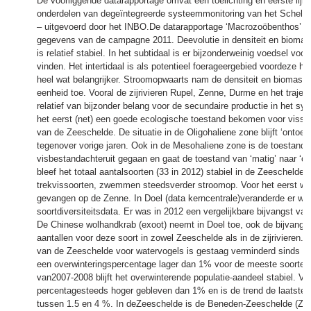
De voorliggende datarapportage omvat een toelichting en eerste lij
onderdelen van degeïntegreerde systeemmonitoring van het Sche
– uitgevoerd door het INBO.De datarapportage ‘Macrozoöbenthos’ o
gegevens van de campagne 2011. Deevolutie in densiteit en bioma
is relatief stabiel. In het subtidaal is er bijzonderweinig voedsel voo
vinden. Het intertidaal is als potentieel foerageergebied voordeze ho
heel wat belangrijker. Stroomopwaarts nam de densiteit en biomassa
eenheid toe. Vooral de zijrivieren Rupel, Zenne, Durme en het trajec
relatief van bijzonder belang voor de secundaire productie in het s
het eerst (net) een goede ecologische toestand bekomen voor viss
van de Zeeschelde. De situatie in de Oligohaliene zone blijft ‘ontoer
tegenover vorige jaren. Ook in de Mesohaliene zone is de toestand 
visbestandachteruit gegaan en gaat de toestand van ‘matig’ naar ‘ont
bleef het totaal aantalsoorten (33 in 2012) stabiel in de Zeeschelde. 
trekvissoorten, zwemmen steedsverder stroomop. Voor het eerst wer
gevangen op de Zenne. In Doel (data kerncentrale)veranderde er wei
soortdiversiteitsdata. Er was in 2012 een vergelijkbare bijvangst va
De Chinese wolhandkrab (exoot) neemt in Doel toe, ook de bijvang
aantallen voor deze soort in zowel Zeeschelde als in de zijrivieren.H
van de Zeeschelde voor watervogels is gestaag verminderd sinds de
een overwinteringspercentage lager dan 1% voor de meeste soorten.
van2007-2008 blijft het overwinterende populatie-aandeel stabiel. Vo
percentagesteeds hoger gebleven dan 1% en is de trend de laatste j
tussen 1.5 en 4 %. In deZeeschelde is de Beneden-Zeeschelde (Ze