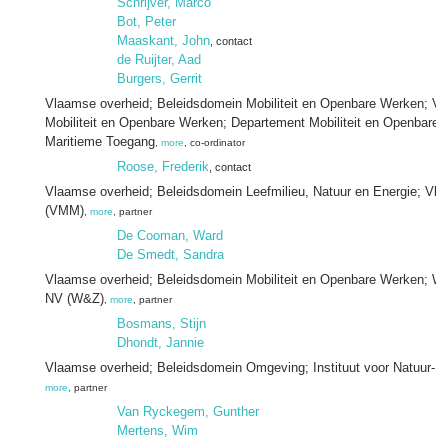
Schrijver, Marco
Bot, Peter
Maaskant, John
, contact
de Ruijter, Aad
Burgers, Gerrit
Vlaamse overheid; Beleidsdomein Mobiliteit en Openbare Werken; Vl
Mobiliteit en Openbare Werken; Departement Mobiliteit en Openbare 
Maritieme Toegang
,
more
, co-ordinator
Roose, Frederik
, contact
Vlaamse overheid; Beleidsdomein Leefmilieu, Natuur en Energie; Vl
(VMM)
,
more
, partner
De Cooman, Ward
De Smedt, Sandra
Vlaamse overheid; Beleidsdomein Mobiliteit en Openbare Werken; W
NV (W&Z)
,
more
, partner
Bosmans, Stijn
Dhondt, Jannie
Vlaamse overheid; Beleidsdomein Omgeving; Instituut voor Natuur- 
more
, partner
Van Ryckegem, Gunther
Mertens, Wim