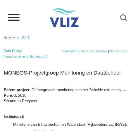
Skip
to
main
content
Breadcrumb
Home
IMIS
Data Policy
Publications
|
Institutes
|
Persons
|
Datasets
|
Proj
[ report an error in this record ]
MONEOS-Projectgroep Monitoring en Databeheer
Parent project
: Geïntegreerde monitoring van het Schelde-estuarium,
more
Period:
2010
Status
: In Progress
Institutes
(8)
Ministerie van Infrastructuur en Waterstaat; Rijkswaterstaat (RWS)
,
m