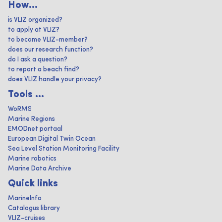
How...
is VLIZ organized?
to apply at VLIZ?
to become VLIZ-member?
does our research function?
do I ask a question?
to report a beach find?
does VLIZ handle your privacy?
Tools ...
WoRMS
Marine Regions
EMODnet portaal
European Digital Twin Ocean
Sea Level Station Monitoring Facility
Marine robotics
Marine Data Archive
Quick links
MarineInfo
Catalogus library
VLIZ-cruises