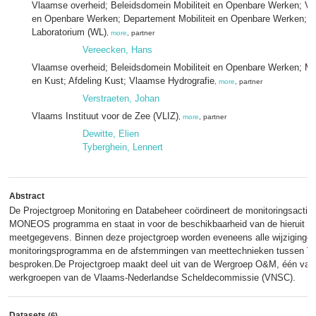
Vlaamse overheid; Beleidsdomein Mobiliteit en Openbare Werken; Vlaa
en Openbare Werken; Departement Mobiliteit en Openbare Werken; 
Laboratorium (WL)
,
more
, partner
Vereecken, Hans
Vlaamse overheid; Beleidsdomein Mobiliteit en Openbare Werken; Mar
en Kust; Afdeling Kust; Vlaamse Hydrografie
,
more
, partner
Verstraeten, Johan
Vlaams Instituut voor de Zee (VLIZ)
,
more
, partner
Dewitte, Elien
Tyberghein, Lennert
Abstract
De Projectgroep Monitoring en Databeheer coördineert de monitoringsactivit
MONEOS programma en staat in voor de beschikbaarheid van de hieruit vo
meetgegevens. Binnen deze projectgroep worden eveneens alle wijzigingen
monitoringsprogramma en de afstemmingen van meettechnieken tussen Vl
besproken.De Projectgroep maakt deel uit van de Wergroep O&M, één van
werkgroepen van de Vlaams-Nederlandse Scheldecommissie (VNSC).
Datasets
(6)