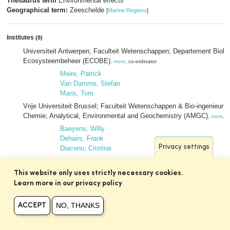
Thesaurus term
Environmental effects
Geographical term:
Zeeschelde
[
Marine Regions
]
Institutes
(8)
Universiteit Antwerpen; Faculteit Wetenschappen; Departement Biol
Ecosysteembeheer (ECOBE)
,
more
, co-ordinator
Meire, Patrick
Van Damme, Stefan
Maris, Tom
Vrije Universiteit Brussel; Faculteit Wetenschappen & Bio-ingenieu
Chemie; Analytical, Environmental and Geochemistry (AMGC)
,
more
, p
Baeyens, Willy
Dehairs, Frank
Privacy settings
Diaconu, Cristina
Universiteit Gent; Faculteit Wetenschappen; Vakgroep Biologie; Labor
Aquatische Ecologie (PAE)
,
more
, partner
This website only uses strictly necessary cookies.
Vyverman, Wim
Learn more in our privacy policy
Van Wichelen, Jeroen
de Blok, Reinhoud
NO, THANKS
ACCEPT
Dasseville, Renaat
Université Paul Sabatier; Laboratoire d'Ecologie Fonctionnelle (ECO