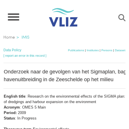
Skip
to
main
content
Breadcrumb
Home
IMIS
Data Policy
Publications
|
Institutes
|
Persons
|
Datasets
[ report an error in this record ]
Onderzoek naar de gevolgen van het Sigmaplan, bagge
havenuitbreiding in de Zeeschelde op het milieu
English title
: Research on the environmental effects of the SIGMA plan: E
of dredgings and harbour expansion on the environment
Acronym
: OMES 5 Main
Period:
2009
Status
: In Progress