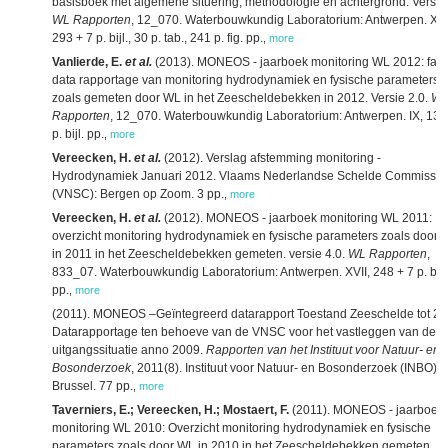
basisboek met algemene situering, methodologie en achtergrond. Versie 
WL Rapporten
, 12_070. Waterbouwkundig Laboratorium: Antwerpen. XIX
293 + 7 p. bijl., 30 p. tab., 241 p. fig. pp.
,
more
Vanlierde, E.
et al.
(2013). MONEOS - jaarboek monitoring WL 2012: fact
data rapportage van monitoring hydrodynamiek en fysische parameters
zoals gemeten door WL in het Zeescheldebekken in 2012. Versie 2.0.
W
Rapporten
, 12_070. Waterbouwkundig Laboratorium: Antwerpen. IX, 135
p. bijl. pp.
,
more
Vereecken, H.
et al.
(2012). Verslag afstemming monitoring -
Hydrodynamiek Januari 2012. Vlaams Nederlandse Schelde Commissie
(VNSC): Bergen op Zoom. 3 pp.
,
more
Vereecken, H.
et al.
(2012). MONEOS - jaarboek monitoring WL 2011:
overzicht monitoring hydrodynamiek en fysische parameters zoals door 
in 2011 in het Zeescheldebekken gemeten. versie 4.0.
WL Rapporten
,
833_07. Waterbouwkundig Laboratorium: Antwerpen. XVII, 248 + 7 p. bijl
pp.
,
more
(2011). MONEOS –Geïntegreerd datarapport Toestand Zeeschelde tot 20
Datarapportage ten behoeve van de VNSC voor het vastleggen van de
uitgangssituatie anno 2009.
Rapporten van het Instituut voor Natuur- en
Bosonderzoek
, 2011(8). Instituut voor Natuur- en Bosonderzoek (INBO):
Brussel. 77 pp.
,
more
Taverniers, E.; Vereecken, H.; Mostaert, F.
(2011). MONEOS - jaarboek
monitoring WL 2010: Overzicht monitoring hydrodynamiek en fysische
parameters zoals door WL in 2010 in het Zeescheldebekken gemeten. ve