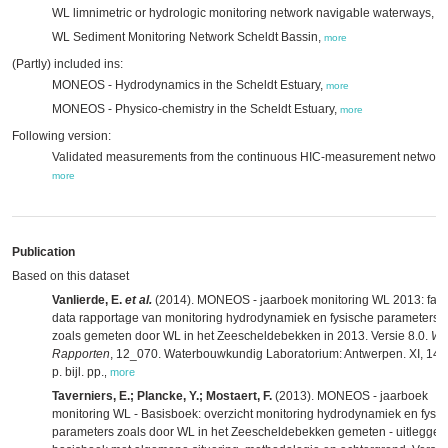
WL limnimetric or hydrologic monitoring network navigable waterways,
m
WL Sediment Monitoring Network Scheldt Bassin,
more
(Partly) included ins:
MONEOS - Hydrodynamics in the Scheldt Estuary,
more
MONEOS - Physico-chemistry in the Scheldt Estuary,
more
Following version:
Validated measurements from the continuous HIC-measurement network
more
Publication
Based on this dataset
Vanlierde, E.
et al.
(2014). MONEOS - jaarboek monitoring WL 2013: fact
data rapportage van monitoring hydrodynamiek en fysische parameters
zoals gemeten door WL in het Zeescheldebekken in 2013. Versie 8.0.
W
Rapporten
, 12_070. Waterbouwkundig Laboratorium: Antwerpen. XI, 144
p. bijl. pp.
,
more
Taverniers, E.; Plancke, Y.; Mostaert, F.
(2013). MONEOS - jaarboek
monitoring WL - Basisboek: overzicht monitoring hydrodynamiek en fysi
parameters zoals door WL in het Zeescheldebekken gemeten - uitlegge