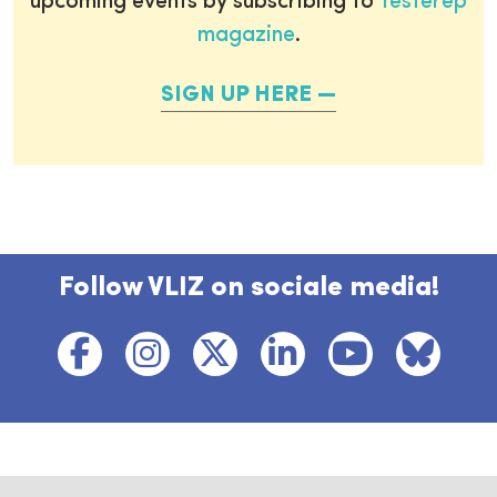
upcoming events by subscribing to
Testerep
magazine
.
SIGN UP HERE
Follow VLIZ on sociale media!