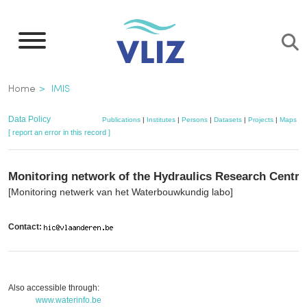
Skip
to
main
content
Breadcrumb
Home
IMIS
Data Policy
Publications
|
Institutes
|
Persons
|
Datasets
|
Projects
|
Maps
[ report an error in this record ]
Monitoring network of the Hydraulics Research Centre
[Monitoring netwerk van het Waterbouwkundig labo]
Contact:
Also accessible through:
www.waterinfo.be