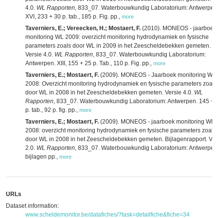
4.0.
WL Rapporten
, 833_07. Waterbouwkundig Laboratorium: Antwerpen
XVI, 233 + 30 p. tab., 185 p. Fig. pp.
,
more
Taverniers, E.; Vereecken, H.; Mostaert, F.
(2010). MONEOS - jaarboek
monitoring WL 2009: overzicht monitoring hydrodynamiek en fysische
parameters zoals door WL in 2009 in het Zeescheldebekken gemeten.
Versie 4.0.
WL Rapporten
, 833_07. Waterbouwkundig Laboratorium:
Antwerpen. XIII, 155 + 25 p. Tab., 110 p. Fig. pp.
,
more
Taverniers, E.; Mostaert, F.
(2009). MONEOS - Jaarboek monitoring WL
2008: Overzicht monitoring hydrodynamiek en fysische parameters zoals
door WL in 2008 in het Zeescheldebekken gemeten. Versie 4.0.
WL
Rapporten
, 833_07. Waterbouwkundig Laboratorium: Antwerpen. 145 + 
p. tab., 92 p. fig. pp.
,
more
Taverniers, E.; Mostaert, F.
(2009). MONEOS - jaarboek monitoring WL
2008: overzicht monitoring hydrodynamiek en fysische parameters zoals
door WL in 2008 in het Zeescheldebekken gemeten. Bijlagenrapport. Ver
2.0.
WL Rapporten
, 833_07. Waterbouwkundig Laboratorium: Antwerpen
bijlagen pp.
,
more
URLs
Dataset information:
www.scheldemonitor.be/datafiches/?task=detailfiche&fiche=34