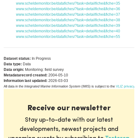
www.scheldemonitor.be/datafiches/?task=detailfiche&fiche=35
www.scheldemonitor.be/datafiches/?task=detailfiche&fiche=36
www.scheldemonitor.be/datafiches/?task=detailfiche&fiche=37
www.scheldemonitor.be/datafiches/?task=detailfiche&fiche=38
www.scheldemonitor.be/datafiches/?task=detailfiche&fiche=39
www.scheldemonitor.be/datafiches/?task=detailfiche&fiche=40
www.scheldemonitor.be/datafiches/?task=detailfiche&fiche=55
Dataset status:
In Progress
Data type:
Data
Data origin:
Monitoring: field survey
Metadatarecord created:
2004-05-10
Information last updated:
2026-03-03
All data in the
Integrated Marine Information System
(IMIS) is subject to the
VLIZ privacy p
Receive our newsletter
Stay up-to-date with our latest
developments, newest projects and