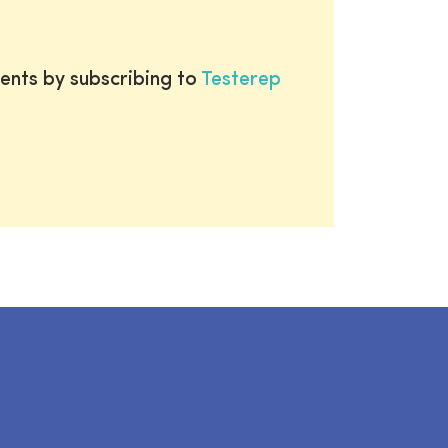
ents by subscribing to
Testerep