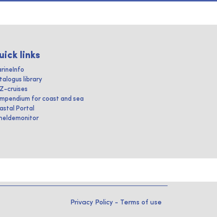
uick links
rineInfo
talogus library
IZ-cruises
mpendium for coast and sea
astal Portal
heldemonitor
Privacy Policy
-
Terms of use