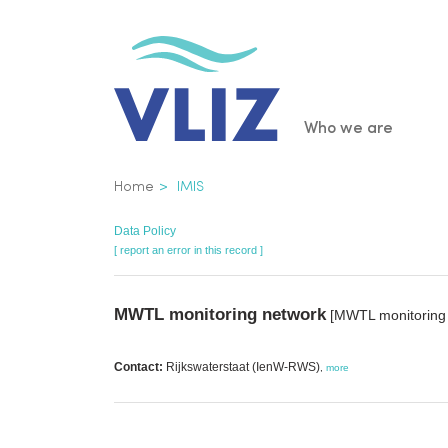
Skip
to
main
content
Main
Who we are
navigatio
Breadcrumb
Home
IMIS
Data Policy
[ report an error in this record ]
MWTL monitoring network
[MWTL monitoring 
Contact:
Rijkswaterstaat (IenW-RWS)
,
more