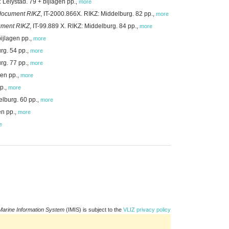
 Lelystad. 79 + bijlagen pp.
,
more
ocument RIKZ
, IT-2000.866X. RIKZ: Middelburg. 82 pp.
,
more
ment RIKZ
, IT-99.889 X. RIKZ: Middelburg. 84 pp.
,
more
bijlagen pp.
,
more
rg. 54 pp.
,
more
rg. 77 pp.
,
more
gen pp.
,
more
pp.
,
more
elburg. 60 pp.
,
more
en pp.
,
more
e
Marine Information System
(IMIS) is subject to the
VLIZ privacy policy