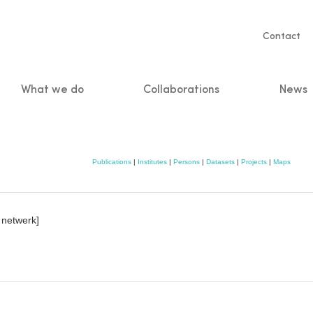
Servic
Contact
naviga
What we do
Collaborations
News
n
Publications
|
Institutes
|
Persons
|
Datasets
|
Projects
|
Maps
netwerk]