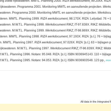
ing zoete rijkswateren. MWTL. Planning 2000.
RIZA werkdocument
, 99.204X. RIZA:
Rijkswateren. Programma 2001. Monitoring MWTL en aanvullende projecten.
Werkd
kswateren. Programma 2000. Monitoring MWTL en aanvullende projecten.
Werkdocu
ateren. MWTL. Planning 1999.
RIZA werkdocument
, 98.170X. RIZA: Lelystad. 76 + 
swateren. M.W.T.L. Planning 1998.
Werkdocument RIKZ
, IT-97.838X. RIKZ: Middelbu
swateren. M.W.T.L. Planning 1999.
Werkdocument RIKZ
, IT-98.869X. RIKZ: Middelbu
ateren. MWTL. Planning 1998.
RIZA werkdocument
, 97.193X. RIZA: [s.l.]. 76 + bijla
en. MWTL. Planning 1997.
RIZA werkdocument
, 97.026X. RIZA: [s.l.]. 63 + bijlagen 
ijkswateren. M.W.T.L. Planning 1997.
Werkdocument RIKZ
, IT-96.839X. RIKZ: Midd
W.T.L. Planning 1996. Notanr. 95.048. RIZA: [s.l.]. ISBN 9036945143. 110 + bijlag
.W.T.L. Planning 1995. Notanr. 94.053. RIZA: [s.l.]. ISBN 9036903548. 123 pp.
,
mor
All data in the
Integrated 