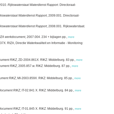
 2010.
Rijkswaterstaat Waterdienst Rapport
. Directoraat-
jkswaterstaat Waterdienst Rapport
, 2009.001. Directoraat-
jkswaterstaat Waterdienst Rapport
, 2008.001. Rijkswaterstaat.
IZA werkdocument
, 2007.004. 234 + bijlagen pp.
,
more
37X. RIZA, Directie Waterkwaliteit en Informatie - Monitoring:
cument RIKZ
, ZD-2004.861X. RIKZ: Middelburg. 83 pp.
,
more
cument RIKZ
, 2005.857.w. RIKZ: Middelburg. 87 pp.
,
more
ument RIKZ
, MI-2003.859X. RIKZ: Middelburg. 85 pp.
,
more
ocument RIKZ
, IT-02.841 X. RIKZ: Middelburg. 84 pp.
,
more
ocument RIKZ
, IT-01.845 X. RIKZ: Middelburg. 91 pp.
,
more