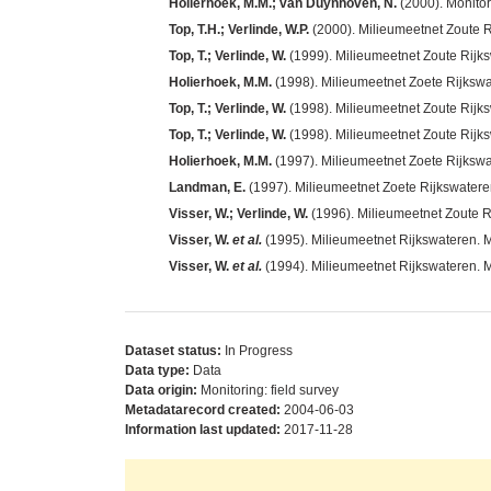
Holierhoek, M.M.; van Duynhoven, N.
(2000). Monitor
Top, T.H.; Verlinde, W.P.
(2000). Milieumeetnet Zoute 
Top, T.; Verlinde, W.
(1999). Milieumeetnet Zoute Rij
Holierhoek, M.M.
(1998). Milieumeetnet Zoete Rijksw
Top, T.; Verlinde, W.
(1998). Milieumeetnet Zoute Rijk
Top, T.; Verlinde, W.
(1998). Milieumeetnet Zoute Rijk
Holierhoek, M.M.
(1997). Milieumeetnet Zoete Rijksw
Landman, E.
(1997). Milieumeetnet Zoete Rijkswater
Visser, W.; Verlinde, W.
(1996). Milieumeetnet Zoute R
Visser, W.
et al.
(1995). Milieumeetnet Rijkswateren. M.
Visser, W.
et al.
(1994). Milieumeetnet Rijkswateren. M
Dataset status:
In Progress
Data type:
Data
Data origin:
Monitoring: field survey
Metadatarecord created:
2004-06-03
Information last updated:
2017-11-28