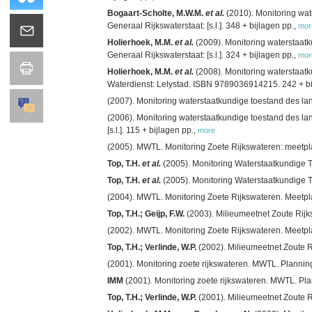
Bogaart-Scholte, M.W.M.
et al.
(2010). Monitoring wa
Generaal Rijkswaterstaat: [s.l.]. 348 + bijlagen pp.
,
mor
Holierhoek, M.M.
et al.
(2009). Monitoring waterstaat
Generaal Rijkswaterstaat: [s.l.]. 324 + bijlagen pp.
,
mor
Holierhoek, M.M.
et al.
(2008). Monitoring waterstaat
Waterdienst: Lelystad. ISBN 9789036914215. 242 + bi
(2007). Monitoring waterstaatkundige toestand des la
(2006). Monitoring waterstaatkundige toestand des la
[s.l.]. 115 + bijlagen pp.
,
more
(2005). MWTL. Monitoring Zoete Rijkswateren: meetp
Top, T.H.
et al.
(2005). Monitoring Waterstaatkundige 
Top, T.H.
et al.
(2005). Monitoring Waterstaatkundige 
(2004). MWTL. Monitoring Zoete Rijkswateren. Meetp
Top, T.H.; Geijp, F.W.
(2003). Milieumeetnet Zoute Rij
(2002). MWTL. Monitoring Zoete Rijkswateren. Meetp
Top, T.H.; Verlinde, W.P.
(2002). Milieumeetnet Zoute 
(2001). Monitoring zoete rijkswateren. MWTL. Planni
IMM
(2001). Monitoring zoete rijkswateren. MWTL. Pl
Top, T.H.; Verlinde, W.P.
(2001). Milieumeetnet Zoute 