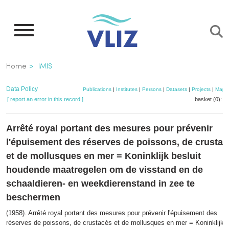
Skip
to
main
content
Breadcrumb
Home
IMIS
Data Policy
Publications
|
Institutes
|
Persons
|
Datasets
|
Projects
|
Maps
[ report an error in this record ]
basket (0):
a
Arrêté royal portant des mesures pour prévenir
l'épuisement des réserves de poissons, de crusta
et de mollusques en mer = Koninklijk besluit
houdende maatregelen om de visstand en de
schaaldieren- en weekdierenstand in zee te
beschermen
(1958). Arrêté royal portant des mesures pour prévenir l'épuisement des
réserves de poissons, de crustacés et de mollusques en mer = Koninklijk