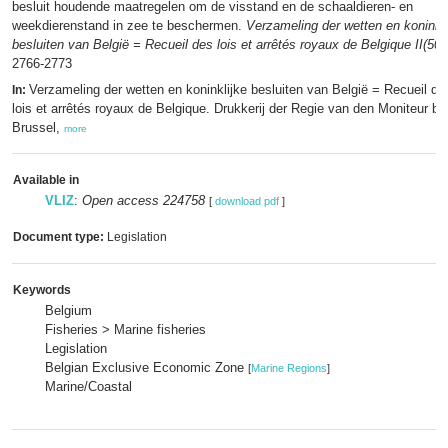
besluit houdende maatregelen om de visstand en de schaaldieren- en
weekdierenstand in zee te beschermen.
Verzameling der wetten en koninkli
besluiten van België = Recueil des lois et arrêtés royaux de Belgique II(507
2766-2773
Verzameling der wetten en koninklijke besluiten van België = Recueil de
In:
lois et arrêtés royaux de Belgique. Drukkerij der Regie van den Moniteur be
Brussel,
more
Available in
VLIZ
:
Open access 224758
[
download pdf
]
Document type:
Legislation
Keywords
Belgium
Fisheries > Marine fisheries
Legislation
Belgian Exclusive Economic Zone
[
Marine Regions
]
Marine/Coastal