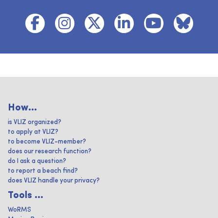
How...
is VLIZ organized?
to apply at VLIZ?
to become VLIZ-member?
does our research function?
do I ask a question?
to report a beach find?
does VLIZ handle your privacy?
Tools ...
WoRMS