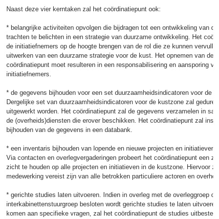
Naast deze vier kerntaken zal het coördinatiepunt ook:
* belangrijke activiteiten opvolgen die bijdragen tot een ontwikkeling van d
trachten te belichten in een strategie van duurzame ontwikkeling. Het coör
de initiatiefnemers op de hoogte brengen van de rol die ze kunnen vervullen
uitwerken van een duurzame strategie voor de kust. Het opnemen van deze
coördinatiepunt moet resulteren in een responsabilisering en aansporing va
initiatiefnemers.
* de gegevens bijhouden voor een set duurzaamheidsindicatoren voor de k
Dergelijke set van duurzaamheidsindicatoren voor de kustzone zal gedure
uitgewerkt worden. Het coördinatiepunt zal de gegevens verzamelen in s
de (overheids)diensten die erover beschikken. Het coördinatiepunt zal inst
bijhouden van de gegevens in een databank.
* een inventaris bijhouden van lopende en nieuwe projecten en initiatieven 
Via contacten en overlegvergaderingen probeert het coördinatiepunt een zo 
zicht te houden op alle projecten en initiatieven in de kustzone. Hiervoor za
medewerking vereist zijn van alle betrokken particuliere actoren en overhe
* gerichte studies laten uitvoeren. Indien in overleg met de overleggroep of
interkabinettenstuurgroep besloten wordt gerichte studies te laten uitvoer
komen aan specifieke vragen, zal het coördinatiepunt de studies uitbested