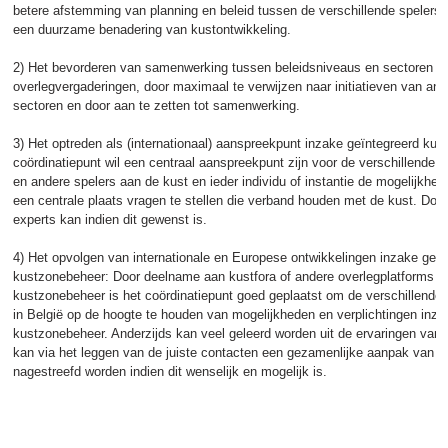
betere afstemming van planning en beleid tussen de verschillende spelers 
een duurzame benadering van kustontwikkeling.
2) Het bevorderen van samenwerking tussen beleidsniveaus en sectoren vi
overlegvergaderingen, door maximaal te verwijzen naar initiatieven van and
sectoren en door aan te zetten tot samenwerking.
3) Het optreden als (internationaal) aanspreekpunt inzake geïntegreerd ku
coördinatiepunt wil een centraal aanspreekpunt zijn voor de verschillende 
en andere spelers aan de kust en ieder individu of instantie de mogelijkhe
een centrale plaats vragen te stellen die verband houden met de kust. Door
experts kan indien dit gewenst is.
4) Het opvolgen van internationale en Europese ontwikkelingen inzake geïn
kustzonebeheer: Door deelname aan kustfora of andere overlegplatforms in r
kustzonebeheer is het coördinatiepunt goed geplaatst om de verschillende
in België op de hoogte te houden van mogelijkheden en verplichtingen inza
kustzonebeheer. Anderzijds kan veel geleerd worden uit de ervaringen van
kan via het leggen van de juiste contacten een gezamenlijke aanpak van 
nagestreefd worden indien dit wenselijk en mogelijk is.