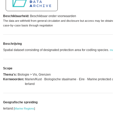
Beschikbaarheid:
Beschikbaar onder voorwaarden
The data are withheld from general circulation and disclosure but access may be obtained
case-by-case basis through negotiation
Beschrijving
Spatial dataset consisting of designated protection area for codling species.
mee
Scope
Thema's:
Biologie > Vis, Grenzen
Kernwoorden:
Marien/Kust · Biologische staalname · Eire · Marine protected are
Ierland
Geografische spreiding
Ierland
[
Marine Regions
]