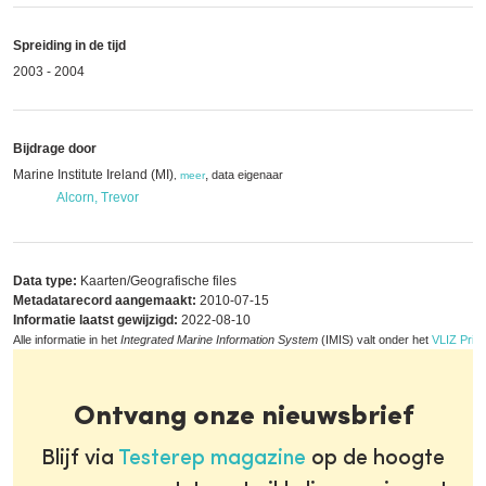
Spreiding in de tijd
2003 - 2004
Bijdrage door
Marine Institute Ireland (MI)
,
data eigenaar
,
meer
Alcorn, Trevor
Data type:
Kaarten/Geografische files
Metadatarecord aangemaakt:
2010-07-15
Informatie laatst gewijzigd:
2022-08-10
Alle informatie in het
Integrated Marine Information System
(IMIS) valt onder het
VLIZ Priva
Ontvang onze nieuwsbrief
Blijf via
Testerep magazine
op de hoogte