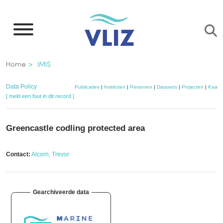
Overslaan
en
naar
de
Kruimelpad
Home
IMIS
inhoud
gaan
Data Policy
Publicaties
|
Instituten
|
Personen
|
Datasets
|
Projecten
|
Kaart
[ meld een fout in dit record ]
Greencastle codling protected area
Contact:
Alcorn, Trevor
Gearchiveerde data