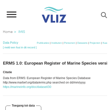
Overslaan
en
naar
de
Kruimelpad
Home
IMIS
inhoud
gaan
Data Policy
Publicaties
|
Instituten
|
Personen
|
Datasets
|
Projecten
|
Kaart
[ meld een fout in dit record ]
ERMS 1.0: European Register of Marine Species versio
Citatie
Data from ERMS: European Register of Marine Species Database
http://www.marbef.org/data/erms.php searched on dd/mm/yyyy.
https://marineinfo.org/doc/dataset/30
Toegang tot data