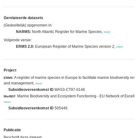
Gerelateerde datasets
(Gedeeltelijk) opgenomen in:
NARMS:
North Atlantic Register for Marine Species,
meer
Volgende versie:
ERMS 2.0:
European Register of Marine Species version 2,
meer
Project
: A register of marine species in Europe to facilitate marine biodiversity res
ERMS
and management,
meer
Subsidieovereenkomst ID
MAS3-CT97-0146
: Marine Biodiversity and Ecosystem Functioning - EU Network of Excelle
MarBEF
meer
Subsidieovereenkomst ID
505446
Publicatie
Beschrijft deze dataset