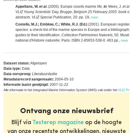
Appeltans, W.
et al.
(2005). Europe counts marine life,
in
: Mees, J.
et al.
(
VLIZ Young Scientists' Day, Brugge, Belgium 25 February 2005: book of
abstracts. VLIZ Special Publication,
20: pp. 19
,
meer
Costello, M.J.; Emblow, C.; White, R.J. (Ed.)
(2001). European register o
species: a check-list of the marine species in Europe and a bibliography 
guides to their identification.
Collection Patrimoines Naturels
, 50. Muséu
national d'Histoire naturelle: Paris. ISBN 2-85653-538-0. 463 pp.
,
meer
Dataset status:
Afgelopen
Data type:
Data
Data oorsprong:
Literatuurstudie
Metadatarecord aangemaakt:
2004-05-10
Informatie laatst gewijzigd:
2007-11-22
Alle informatie in het
Integrated Marine Information System
(IMIS) valt onder het
VLIZ Priva
Ontvang onze nieuwsbrief
Blijf via
Testerep magazine
op de hoogte
van onze recentste ontwikkelingen, nieuwste