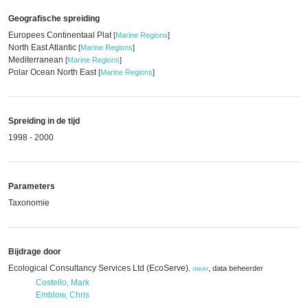
Geografische spreiding
Europees Continentaal Plat
[
Marine Regions
]
North East Atlantic
[
Marine Regions
]
Mediterranean
[
Marine Regions
]
Polar Ocean North East
[
Marine Regions
]
Spreiding in de tijd
1998 - 2000
Parameters
Taxonomie
Bijdrage door
Ecological Consultancy Services Ltd (EcoServe)
,
data beheerder
,
meer
Costello, Mark
Emblow, Chris