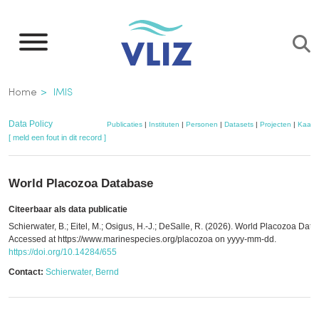
Overslaan
en
naar
de
Kruimelpad
Home
IMIS
inhoud
gaan
Data Policy
Publicaties
|
Instituten
|
Personen
|
Datasets
|
Projecten
|
Kaart
[ meld een fout in dit record ]
World Placozoa Database
Citeerbaar als data publicatie
Schierwater, B.; Eitel, M.; Osigus, H.-J.; DeSalle, R. (2026). World Placozoa Dat
Accessed at https://www.marinespecies.org/placozoa on yyyy-mm-dd.
https://doi.org/10.14284/655
Contact:
Schierwater, Bernd