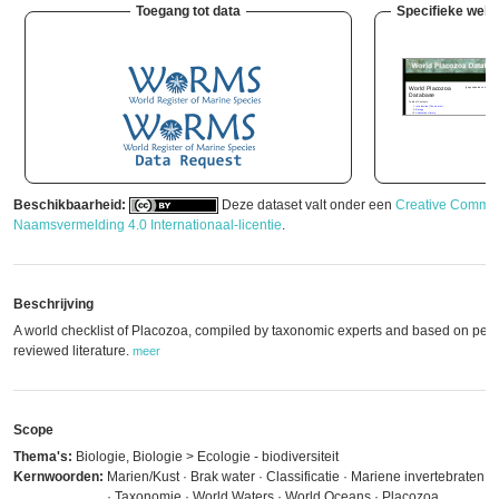
Toegang tot data
Specifieke webs
Beschikbaarheid:
Deze dataset valt onder een
Creative Commo
Naamsvermelding 4.0 Internationaal-licentie
.
Beschrijving
A world checklist of Placozoa, compiled by taxonomic experts and based on peer
reviewed literature.
meer
Scope
Thema's:
Biologie, Biologie > Ecologie - biodiversiteit
Kernwoorden:
Marien/Kust · Brak water · Classificatie · Mariene invertebraten ·
· Taxonomie · World Waters · World Oceans · Placozoa