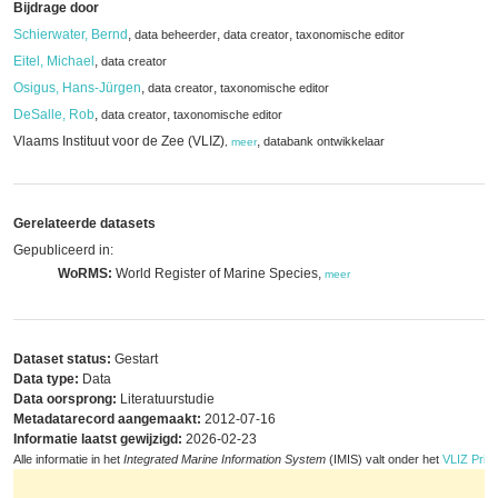
Bijdrage door
Schierwater, Bernd
,
,
,
data beheerder
data creator
taxonomische editor
Eitel, Michael
,
data creator
Osigus, Hans-Jürgen
,
,
data creator
taxonomische editor
DeSalle, Rob
,
,
data creator
taxonomische editor
Vlaams Instituut voor de Zee (VLIZ)
,
databank ontwikkelaar
,
meer
Gerelateerde datasets
Gepubliceerd in:
WoRMS:
World Register of Marine Species,
meer
Dataset status:
Gestart
Data type:
Data
Data oorsprong:
Literatuurstudie
Metadatarecord aangemaakt:
2012-07-16
Informatie laatst gewijzigd:
2026-02-23
Alle informatie in het
Integrated Marine Information System
(IMIS) valt onder het
VLIZ Priva